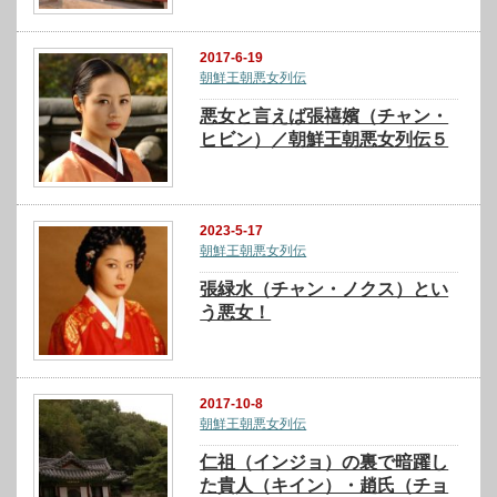
2017-6-19
朝鮮王朝悪女列伝
悪女と言えば張禧嬪（チャン・
ヒビン）／朝鮮王朝悪女列伝５
2023-5-17
朝鮮王朝悪女列伝
張緑水（チャン・ノクス）とい
う悪女！
2017-10-8
朝鮮王朝悪女列伝
仁祖（インジョ）の裏で暗躍し
た貴人（キイン）・趙氏（チョ