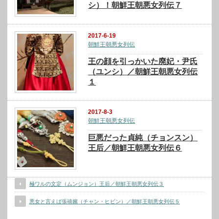
シ）！朝鮮王朝悪女列伝７
2017-6-19
朝鮮王朝悪女列伝
王の顔を引っかいた廃妃・尹氏
（ユンシ）／朝鮮王朝悪女列伝
１
2017-8-3
朝鮮王朝悪女列伝
巨悪だった貞純（チョンスン）
王后／朝鮮王朝悪女列伝６
極ワルの文定（ムンジョン）王后／朝鮮王朝悪女列伝３
悪女と言えば張禧嬪（チャン・ヒビン）／朝鮮王朝悪女列伝５