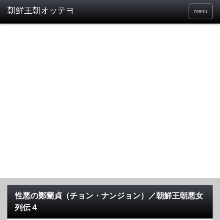
menu
性悪の鄭蘭貞（チョン・ナンジョン）／朝鮮王朝悪女
列伝４