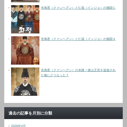
光海君（クァンヘグン）と仁祖（インジョ）の激闘１
光海君（クァンヘグン）と仁祖（インジョ）の激闘４
光海君（クァンヘグン）の末路！彼は王宮を追放され
た後にどうなった？
過去の記事を月別に分類
2026年4月