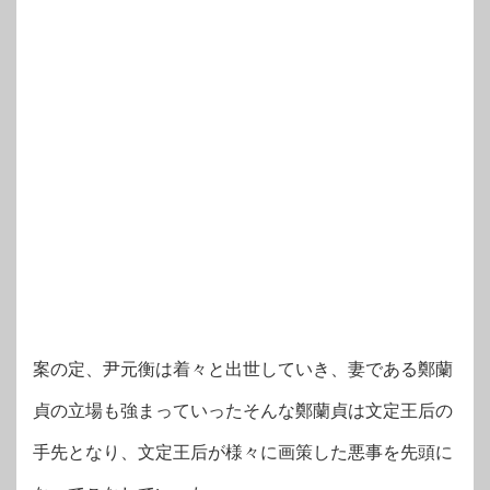
案の定、尹元衡は着々と出世していき、妻である鄭蘭
貞の立場も強まっていったそんな鄭蘭貞は文定王后の
手先となり、文定王后が様々に画策した悪事を先頭に