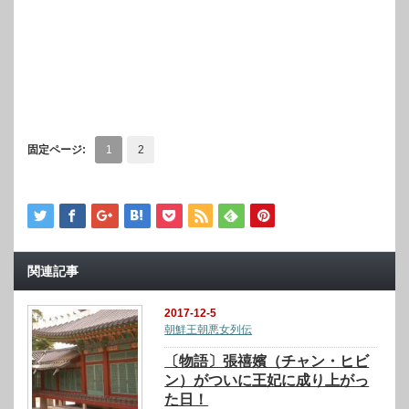
固定ページ:
1
2
関連記事
2017-12-5
朝鮮王朝悪女列伝
〔物語〕張禧嬪（チャン・ヒビ
ン）がついに王妃に成り上がっ
た日！