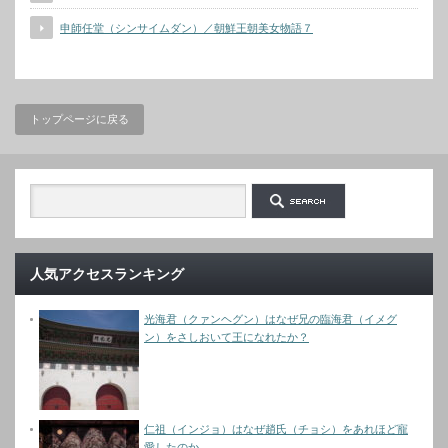
申師任堂（シンサイムダン）／朝鮮王朝美女物語７
トップページに戻る
人気アクセスランキング
光海君（クァンヘグン）はなぜ兄の臨海君（イメグ
ン）をさしおいて王になれたか？
仁祖（インジョ）はなぜ趙氏（チョシ）をあれほど寵
愛したのか