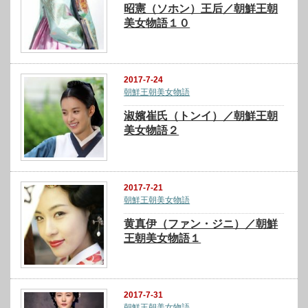
昭憲（ソホン）王后／朝鮮王朝
美女物語１０
2017-7-24
朝鮮王朝美女物語
淑嬪崔氏（トンイ）／朝鮮王朝
美女物語２
2017-7-21
朝鮮王朝美女物語
黄真伊（ファン・ジニ）／朝鮮
王朝美女物語１
2017-7-31
朝鮮王朝美女物語