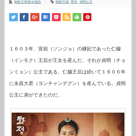
朝鮮王朝美女物語
朝鮮王朝
,
歴史
,
貞明公主
１６０３年、宣祖（ソンジョ）の継妃であった仁穆
（インモク）王后が王女を産んだ。それが貞明（チョ
ンミョン）公主である。仁穆王后は続いて１６０６年
に永昌大君（ヨンチャンデグン）を産んでいる。貞明
公主に弟ができたのだ。