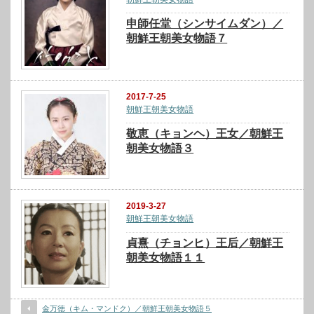
申師任堂（シンサイムダン）／
朝鮮王朝美女物語７
2017-7-25
朝鮮王朝美女物語
敬恵（キョンヘ）王女／朝鮮王
朝美女物語３
2019-3-27
朝鮮王朝美女物語
貞熹（チョンヒ）王后／朝鮮王
朝美女物語１１
金万徳（キム・マンドク）／朝鮮王朝美女物語５