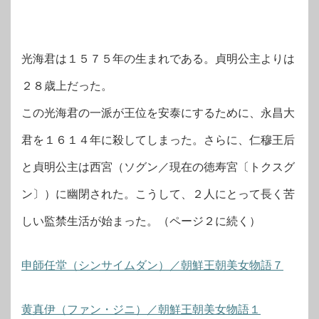
光海君は１５７５年の生まれである。貞明公主よりは
２８歳上だった。
この光海君の一派が王位を安泰にするために、永昌大
君を１６１４年に殺してしまった。さらに、仁穆王后
と貞明公主は西宮（ソグン／現在の徳寿宮〔トクスグ
ン〕）に幽閉された。こうして、２人にとって長く苦
しい監禁生活が始まった。（ページ２に続く）
申師任堂（シンサイムダン）／朝鮮王朝美女物語７
黄真伊（ファン・ジニ）／朝鮮王朝美女物語１