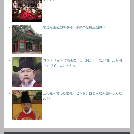
非道な王位強奪事件！激動の朝鮮王朝史４
ヨンイジョン（領議政）とは何か／『雲が描いた月明
り』でイ・ヨンと対立
王の座を奪った世祖（セジョ）はどんな人生を歩んだ
のか