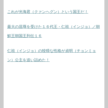
これが光海君（クァンヘグン）という国王だ！
最大の屈辱を受けた１６代王・仁祖（インジョ）／朝
鮮王朝国王列伝１６
仁祖（インジョ）の狡猾な性格が貞明（チョンミョ
ン）公主を追い詰めた！