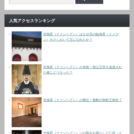
人気アクセスランキング
光海君（クァンヘグン）はなぜ兄の臨海君（イメグ
ン）をさしおいて王になれたか？
光海君（クァンヘグン）の末路！彼は王宮を追放され
た後にどうなった？
光海君（クァンヘグン）の廃位！激動の朝鮮王朝史７
光海君（クァンヘグン）への恨みを晴らした仁祖（イ