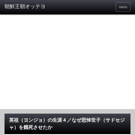
menu
英祖（ヨンジョ）の生涯４／なぜ思悼世子（サドセジ
ャ）を餓死させたか