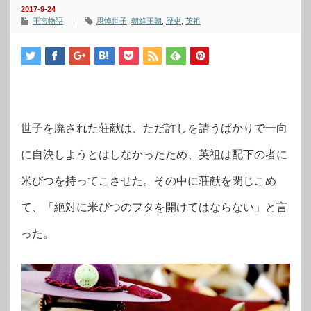
2017-9-24
王宮物語
思悼世子
,
朝鮮王朝
,
歴史
,
英祖
世子を廃された荘献は、ただ許しを請うばかりで一向
に自決しようとはしなかったため、英祖は配下の者に
米びつを持ってこさせた。その中に荘献を閉じこめ
て、「絶対に米びつのフタを開けてはならない」と言
った。