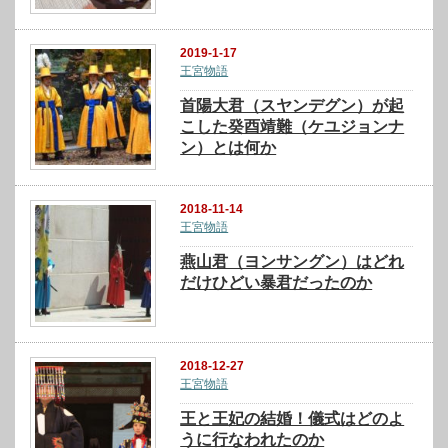
2019-1-17
王宮物語
首陽大君（スヤンデグン）が起
こした癸酉靖難（ケユジョンナ
ン）とは何か
2018-11-14
王宮物語
燕山君（ヨンサングン）はどれ
だけひどい暴君だったのか
2018-12-27
王宮物語
王と王妃の結婚！儀式はどのよ
うに行なわれたのか