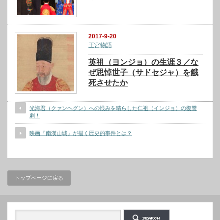
2017-9-20
王宮物語
英祖（ヨンジョ）の生涯３／な
ぜ思悼世子（サドセジャ）を餓
死させたか
光海君（クァンヘグン）への恨みを晴らした仁祖（インジョ）の復讐
劇！
映画『南漢山城』が描く歴史的事件とは？
トップページに戻る