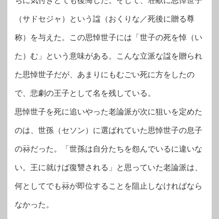
ちに気付きとても後悔した。そして、荘献に思悼世子
（サドセジャ）という諡（おくりな／死後に贈る尊
称）を与えた。この思悼世子には「世子の死を悼（い
た）む」という意味がある。こんな立派な諡を贈られ
た思悼世子だが、あまりにもむごい死に方をしたの
で、悲劇の王子として名を残している。
思悼世子を死に追いやった老論派が次に狙いを定めた
のは、世孫（セソン）に選ばれていた思悼世子の息子
の祘だった。「世孫は自分たちを怨んでいるに違いな
い。王に就けば復讐される」と思っていた老論派は、
何としてでも祘が即位することを阻止しなければなら
なかった。