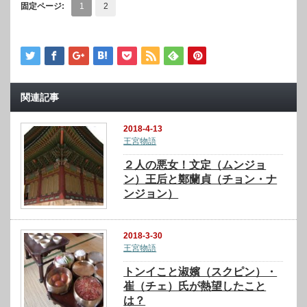
固定ページ:
1
2
関連記事
2018-4-13
王宮物語
２人の悪女！文定（ムンジョ
ン）王后と鄭蘭貞（チョン・ナ
ンジョン）
2018-3-30
王宮物語
トンイこと淑嬪（スクピン）・
崔（チェ）氏が熱望したこと
は？