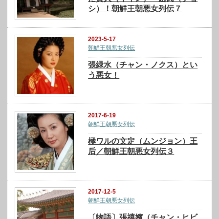
シ）！朝鮮王朝悪女列伝７
2023-5-17
朝鮮王朝悪女列伝
張緑水（チャン・ノクス）とい
う悪女！
2017-6-19
朝鮮王朝悪女列伝
極ワルの文定（ムンジョン）王
后／朝鮮王朝悪女列伝３
2017-12-5
朝鮮王朝悪女列伝
〔物語〕張禧嬪（チャン・ヒビ