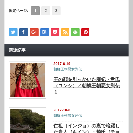
固定ページ:
1
2
3
関連記事
2017-6-19
朝鮮王朝悪女列伝
王の顔を引っかいた廃妃・尹氏
（ユンシ）／朝鮮王朝悪女列伝
１
2017-10-8
朝鮮王朝悪女列伝
仁祖（インジョ）の裏で暗躍し
た貴人（キイン）・趙氏（チョ