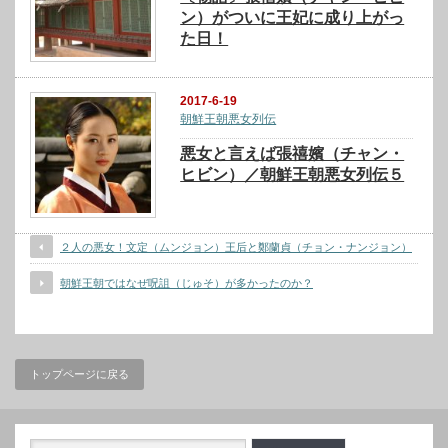
ン）がついに王妃に成り上がっ
た日！
2017-6-19
朝鮮王朝悪女列伝
悪女と言えば張禧嬪（チャン・
ヒビン）／朝鮮王朝悪女列伝５
２人の悪女！文定（ムンジョン）王后と鄭蘭貞（チョン・ナンジョン）
朝鮮王朝ではなぜ呪詛（じゅそ）が多かったのか？
トップページに戻る