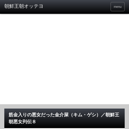
menu
筋金入りの悪女だった金介屎（キム・ゲシ）／朝鮮王
朝悪女列伝８