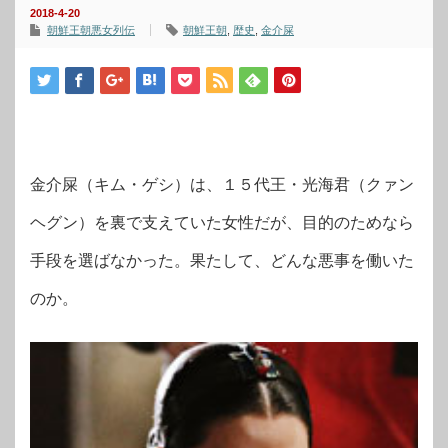
2018-4-20
朝鮮王朝悪女列伝
朝鮮王朝
,
歴史
,
金介屎
金介屎（キム・ゲシ）は、１５代王・光海君（クァン
ヘグン）を裏で支えていた女性だが、目的のためなら
手段を選ばなかった。果たして、どんな悪事を働いた
のか。