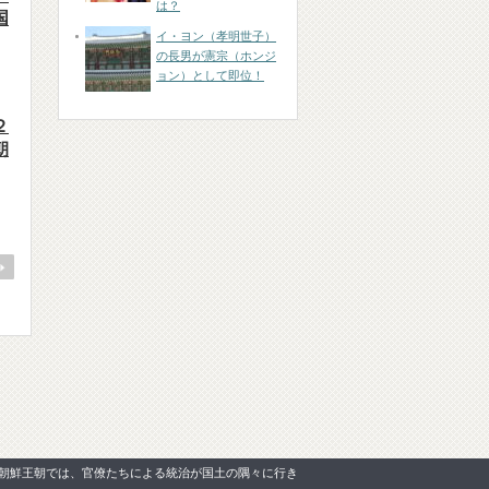
は？
国
イ・ヨン（孝明世子）
の長男が憲宗（ホンジ
ョン）として即位！
２
朝
朝鮮王朝では、官僚たちによる統治が国土の隅々に行き