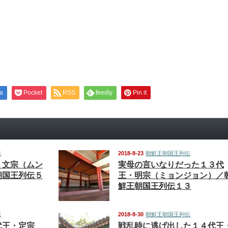
a
Pocket
RSS
feedly
Pin it
伝
2018-8-23
朝鮮王朝国王列伝
・文宗（ムン
実母の言いなりだった１３代
朝国王列伝５
王・明宗（ミョンジョン）／
鮮王朝国王列伝１３
伝
2018-8-30
朝鮮王朝国王列伝
代王・定宗
戦乱時に逃げ出した１４代王