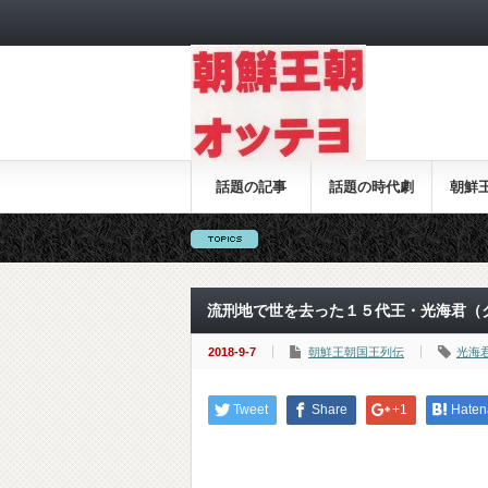
話題の記事
話題の時代劇
朝鮮
流刑地で世を去った１５代王・光海君（
2018-9-7
朝鮮王朝国王列伝
光海
Tweet
Share
+1
Haten