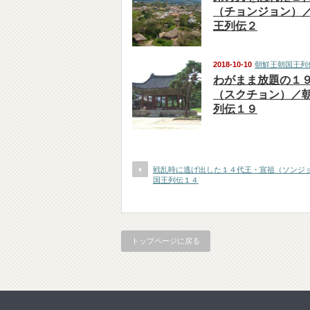
（チョンジョン）
王列伝２
2018-10-10
朝鮮王朝国王列
わがまま放題の１
（スクチョン）／
列伝１９
戦乱時に逃げ出した１４代王・宣祖（ソンジ
国王列伝１４
トップページに戻る