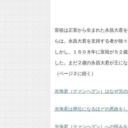
宣祖は正室から生まれた永昌大君を
らは、永昌大君を支持する者が徐々
しかし、１６０８年に宣祖が５２歳
した。まだ２歳の永昌大君が王にな
（ページ２に続く）
光海君（クァンヘグン）はなぜ兄の
光海君は廃位になるほどの悪政をし
光海君（クァンヘグン）への恨みを