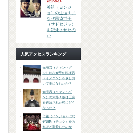
2017-9-14
英祖（ヨンジ
ョ）の生涯１／
なぜ思悼世子
（サドセジャ）
を餓死させたの
か
人気アクセスランキング
光海君（クァンヘグ
ン）はなぜ兄の臨海君
（イメグン）をさしお
いて王になれたか？
光海君（クァンヘグ
ン）の末路！彼は王宮
を追放された後にどう
なった？
仁祖（インジョ）はな
ぜ趙氏（チョシ）をあ
れほど寵愛したのか