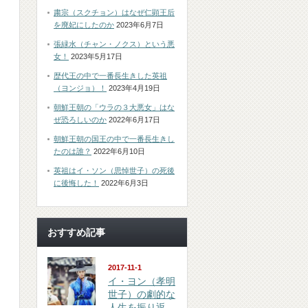
粛宗（スクチョン）はなぜ仁顕王后
を廃妃にしたのか
2023年6月7日
張緑水（チャン・ノクス）という悪
女！
2023年5月17日
歴代王の中で一番長生きした英祖
（ヨンジョ）！
2023年4月19日
朝鮮王朝の「ウラの３大悪女」はな
ぜ恐ろしいのか
2022年6月17日
朝鮮王朝の国王の中で一番長生きし
たのは誰？
2022年6月10日
英祖はイ・ソン（思悼世子）の死後
に後悔した！
2022年6月3日
おすすめ記事
2017-11-1
イ・ヨン（孝明
世子）の劇的な
人生を振り返