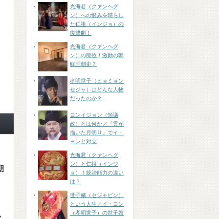
光海君（クァンヘグ
ン）への恨みを晴らし
た仁祖（インジョ）の
復讐劇！
光海君（クァンヘグ
ン）の廃位！激動の朝
鮮王朝史７
孝明世子（ヒョミョン
セジャ）はどんな人物
だったのか？
ヨンイジョン（領議
政）とは何か／『雲が
描いた月明り』でイ・
ヨンと対立
光海君（クァンヘグ
ン）と仁祖（インジ
朝
ョ）！統治能力の違い
は？
世子嬪（セジャビン）
という人生／イ・ヨン
（孝明世子）の世子嬪
・