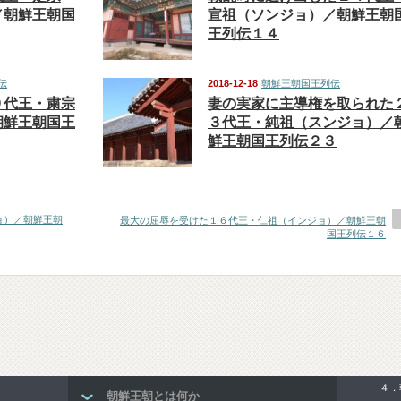
／朝鮮王朝国
宣祖（ソンジョ）／朝鮮王朝
王列伝１４
伝
2018-12-18
朝鮮王朝国王列伝
９代王・粛宗
妻の実家に主導権を取られた
朝鮮王朝国王
３代王・純祖（スンジョ）／
鮮王朝国王列伝２３
ョ）／朝鮮王朝
最大の屈辱を受けた１６代王・仁祖（インジョ）／朝鮮王朝
国王列伝１６
４．
朝鮮王朝とは何か