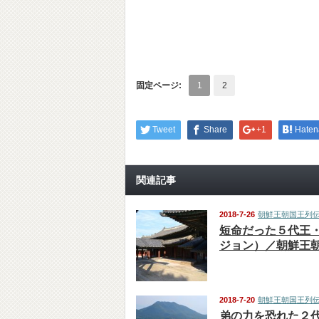
固定ページ:
1
2
Tweet
Share
+1
Haten
関連記事
2018-7-26
朝鮮王朝国王列
短命だった５代王
ジョン）／朝鮮王
2018-7-20
朝鮮王朝国王列
弟の力を恐れた２