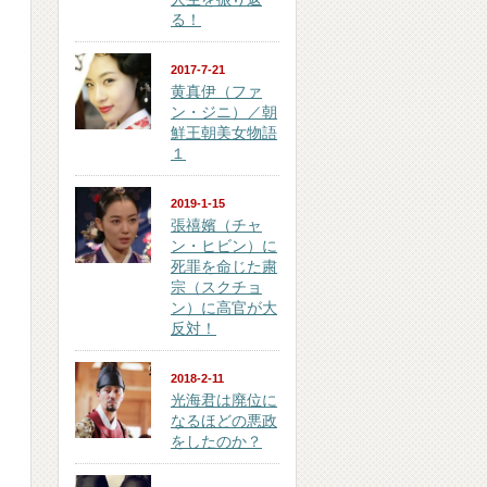
る！
2017-7-21
黄真伊（ファ
ン・ジニ）／朝
鮮王朝美女物語
１
2019-1-15
張禧嬪（チャ
ン・ヒビン）に
死罪を命じた粛
宗（スクチョ
ン）に高官が大
反対！
2018-2-11
光海君は廃位に
なるほどの悪政
をしたのか？