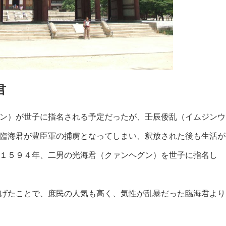
君
ン）が世子に指名される予定だったが、壬辰倭乱（イムジンウ
臨海君が豊臣軍の捕虜となってしまい、釈放された後も生活が
１５９４年、二男の光海君（クァンヘグン）を世子に指名し
げたことで、庶民の人気も高く、気性が乱暴だった臨海君より