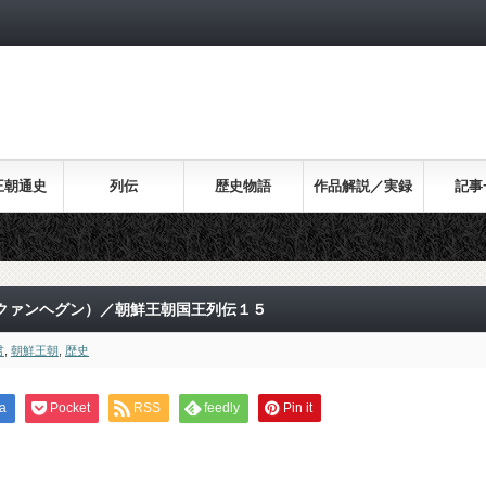
王朝通史
列伝
歴史物語
作品解説／実録
記事
クァンヘグン）／朝鮮王朝国王列伝１５
君
,
朝鮮王朝
,
歴史
a
Pocket
RSS
feedly
Pin it