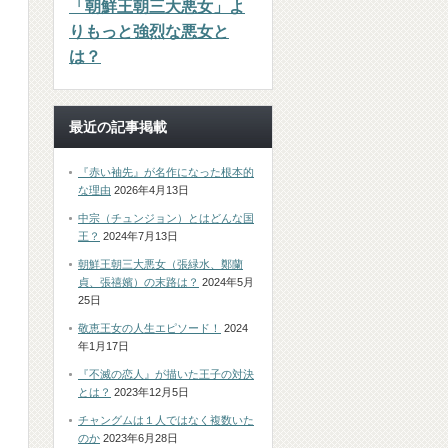
「朝鮮王朝三大悪女」よ
りもっと強烈な悪女と
は？
最近の記事掲載
『赤い袖先』が名作になった根本的
な理由
2026年4月13日
中宗（チュンジョン）とはどんな国
王？
2024年7月13日
朝鮮王朝三大悪女（張緑水、鄭蘭
貞、張禧嬪）の末路は？
2024年5月
25日
敬恵王女の人生エピソード！
2024
年1月17日
『不滅の恋人』が描いた王子の対決
とは？
2023年12月5日
チャングムは１人ではなく複数いた
のか
2023年6月28日