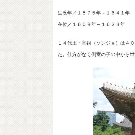
生没年／１５７５年～１６４１年
在位／１６０８年～１６２３年
１４代王・宣祖（ソンジョ）は４０
た。仕方がなく側室の子の中から世