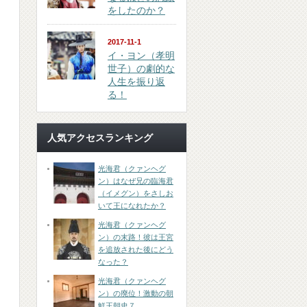
をしたのか？
2017-11-1
イ・ヨン（孝明
世子）の劇的な
人生を振り返
る！
人気アクセスランキング
光海君（クァンヘグ
ン）はなぜ兄の臨海君
（イメグン）をさしお
いて王になれたか？
光海君（クァンヘグ
ン）の末路！彼は王宮
を追放された後にどう
なった？
光海君（クァンヘグ
ン）の廃位！激動の朝
鮮王朝史７