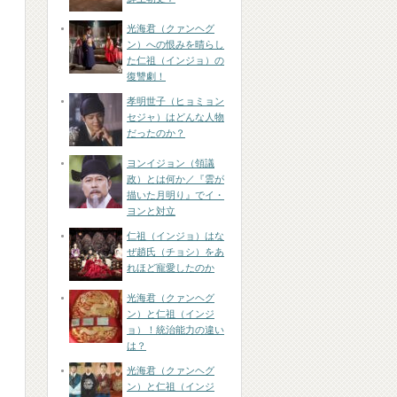
光海君（クァンヘグ
ン）への恨みを晴らし
た仁祖（インジョ）の
復讐劇！
孝明世子（ヒョミョン
セジャ）はどんな人物
だったのか？
ヨンイジョン（領議
政）とは何か／『雲が
描いた月明り』でイ・
ヨンと対立
仁祖（インジョ）はな
ぜ趙氏（チョシ）をあ
れほど寵愛したのか
光海君（クァンヘグ
ン）と仁祖（インジ
ョ）！統治能力の違い
は？
光海君（クァンヘグ
ン）と仁祖（インジ