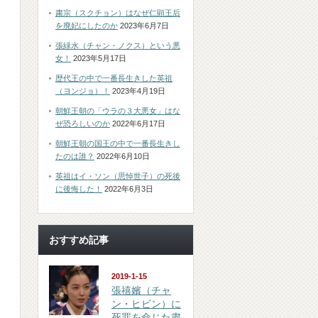
粛宗（スクチョン）はなぜ仁顕王后
を廃妃にしたのか
2023年6月7日
張緑水（チャン・ノクス）という悪
女！
2023年5月17日
歴代王の中で一番長生きした英祖
（ヨンジョ）！
2023年4月19日
朝鮮王朝の「ウラの３大悪女」はな
ぜ恐ろしいのか
2022年6月17日
朝鮮王朝の国王の中で一番長生きし
たのは誰？
2022年6月10日
英祖はイ・ソン（思悼世子）の死後
に後悔した！
2022年6月3日
おすすめ記事
2019-1-15
張禧嬪（チャ
ン・ヒビン）に
死罪を命じた粛