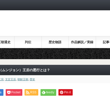
王朝通史
列伝
歴史物語
作品解説／実録
記事
（ムンジョン）王后の悪行とは？
仁宗
,
文定王后
,
朝鮮王朝
,
歴史
a
Pocket
RSS
feedly
Pin it