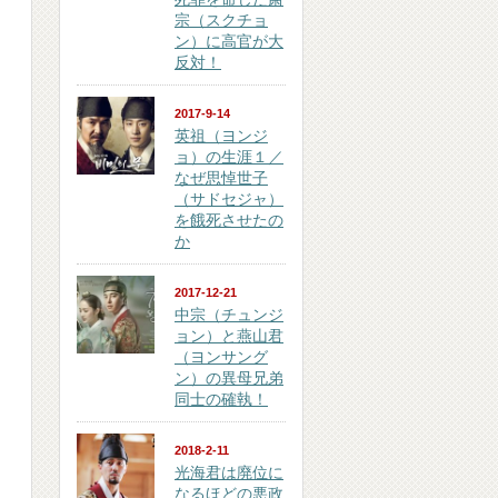
宗（スクチョ
ン）に高官が大
反対！
2017-9-14
英祖（ヨンジ
ョ）の生涯１／
なぜ思悼世子
（サドセジャ）
を餓死させたの
か
2017-12-21
中宗（チュンジ
ョン）と燕山君
（ヨンサング
ン）の異母兄弟
同士の確執！
2018-2-11
光海君は廃位に
なるほどの悪政