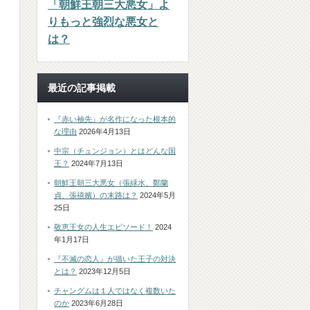
「朝鮮王朝三大悪女」よ
りもっと強烈な悪女と
は？
最近の記事掲載
『赤い袖先』が名作になった根本的
な理由
2026年4月13日
中宗（チュンジョン）とはどんな国
王？
2024年7月13日
朝鮮王朝三大悪女（張緑水、鄭蘭
貞、張禧嬪）の末路は？
2024年5月
25日
敬恵王女の人生エピソード！
2024
年1月17日
『不滅の恋人』が描いた王子の対決
とは？
2023年12月5日
チャングムは１人ではなく複数いた
のか
2023年6月28日