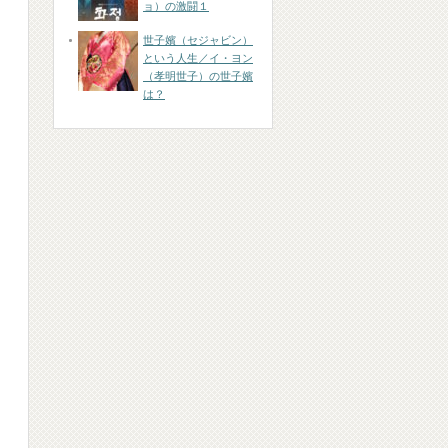
ョ）の激闘１
世子嬪（セジャビン）
という人生／イ・ヨン
（孝明世子）の世子嬪
は？