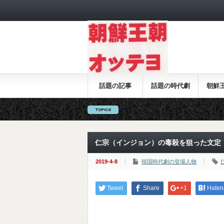
話題の記事
話題の時代劇
朝鮮
仁宗（インジョン）の毒殺を狙った文定
2019-4-8
韓国時代劇の登場人物
Tweet
Share
+1
Haten