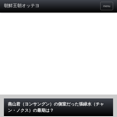
menu
燕山君（ヨンサングン）の側室だった張緑水（チャ
ン・ノクス）の最期は？