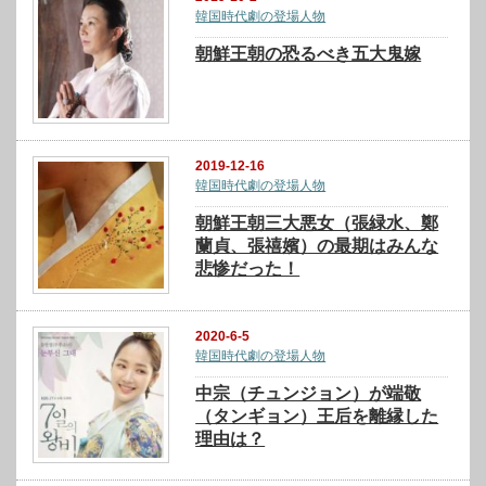
韓国時代劇の登場人物
朝鮮王朝の恐るべき五大鬼嫁
2019-12-16
韓国時代劇の登場人物
朝鮮王朝三大悪女（張緑水、鄭
蘭貞、張禧嬪）の最期はみんな
悲惨だった！
2020-6-5
韓国時代劇の登場人物
中宗（チュンジョン）が端敬
（タンギョン）王后を離縁した
理由は？