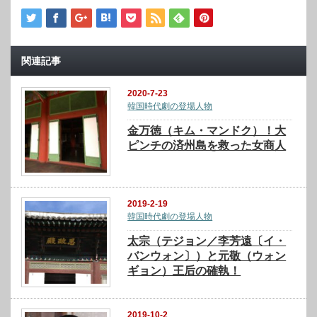
関連記事
2020-7-23
韓国時代劇の登場人物
金万徳（キム・マンドク）！大
ピンチの済州島を救った女商人
2019-2-19
韓国時代劇の登場人物
太宗（テジョン／李芳遠〔イ・
バンウォン〕）と元敬（ウォン
ギョン）王后の確執！
2019-10-2