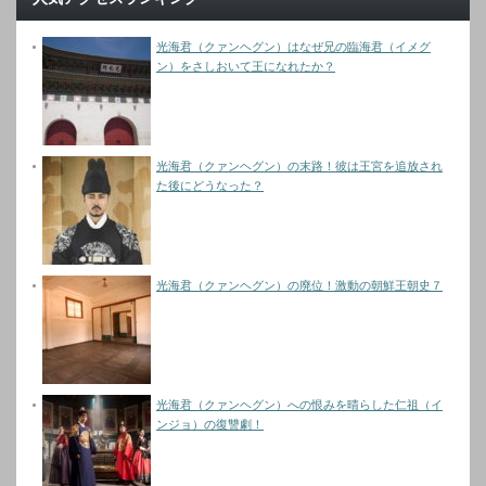
光海君（クァンヘグン）はなぜ兄の臨海君（イメグ
ン）をさしおいて王になれたか？
光海君（クァンヘグン）の末路！彼は王宮を追放され
た後にどうなった？
光海君（クァンヘグン）の廃位！激動の朝鮮王朝史７
光海君（クァンヘグン）への恨みを晴らした仁祖（イ
ンジョ）の復讐劇！