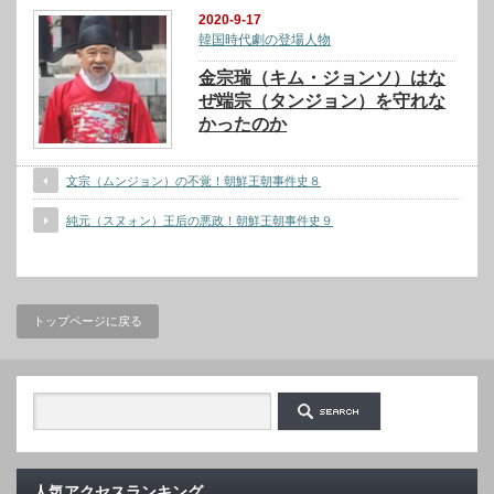
2020-9-17
韓国時代劇の登場人物
金宗瑞（キム・ジョンソ）はな
ぜ端宗（タンジョン）を守れな
かったのか
文宗（ムンジョン）の不覚！朝鮮王朝事件史８
純元（スヌォン）王后の悪政！朝鮮王朝事件史９
トップページに戻る
人気アクセスランキング