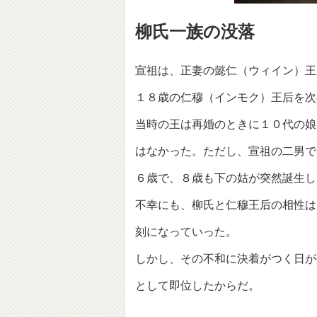
柳氏一族の没落
宣祖は、正妻の懿仁（ウィイン）王
１８歳の仁穆（インモク）王后を次
当時の王は再婚のときに１０代の娘
はなかった。ただし、宣祖の二男で
６歳で、８歳も下の姑が突然誕生し
不幸にも、柳氏と仁穆王后の相性は
刻になっていった。
しかし、その不和に決着がつく日が
として即位したからだ。