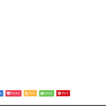
a
Pocket
RSS
feedly
Pin it