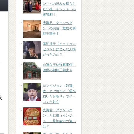
ン）への恨みを晴らし
た仁祖（インジョ）の
復讐劇！
光海君（クァンヘグ
ン）の廃位！激動の朝
鮮王朝史７
孝明世子（ヒョミョン
セジャ）はどんな人物
だったのか？
）
非道な王位強奪事件！
激動の朝鮮王朝史４
ヨンイジョン（領議
政）とは何か／『雲が
描いた月明り』でイ・
大
ヨンと対立
光海君（クァンヘグ
ン）と仁祖（インジ
ョ）！統治能力の違い
は？