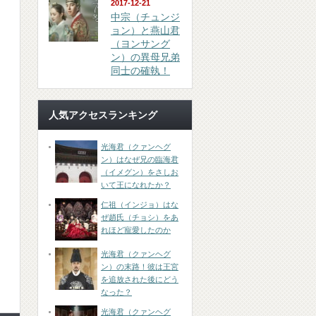
2017-12-21
中宗（チュンジ
ョン）と燕山君
（ヨンサング
ン）の異母兄弟
同士の確執！
人気アクセスランキング
光海君（クァンヘグ
ン）はなぜ兄の臨海君
（イメグン）をさしお
いて王になれたか？
仁祖（インジョ）はな
ぜ趙氏（チョシ）をあ
れほど寵愛したのか
光海君（クァンヘグ
ン）の末路！彼は王宮
を追放された後にどう
なった？
光海君（クァンヘグ