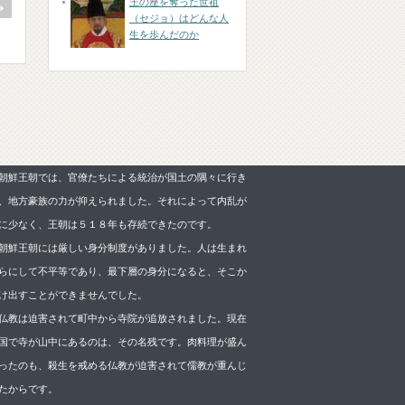
王の座を奪った世祖
（セジョ）はどんな人
生を歩んだのか
朝鮮王朝では、官僚たちによる統治が国土の隅々に行き
、地方豪族の力が抑えられました。それによって内乱が
に少なく、王朝は５１８年も存続できたのです。
朝鮮王朝には厳しい身分制度がありました。人は生まれ
らにして不平等であり、最下層の身分になると、そこか
け出すことができませんでした。
仏教は迫害されて町中から寺院が追放されました。現在
国で寺が山中にあるのは、その名残です。肉料理が盛ん
ったのも、殺生を戒める仏教が迫害されて儒教が重んじ
たからです。