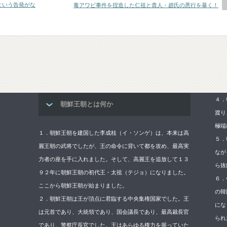
という告発がな
毒アワビ事件を捏造した仁祖と貴人・趙氏の悪行を暴く！
４．
朝鮮王朝とは何か
渡り
極端
１．朝鮮王朝を建国した李成桂（イ・ソンゲ）は、本来は高
５．
麗王朝の武将でしたが、王の命令に背いて都を攻め、最高実
なが
力者の座を手に入れました。そして、高麗王を追放して１３
ら抜
９２年に朝鮮王朝の初代王・太祖（テジョ）になりました。
６．
ここから朝鮮王朝が始まりました。
の韓
２．朝鮮王朝は王が頂点に君臨する中央集権国家でした。王
にな
は元首であり、大統領であり、国会議長であり、最高裁長官
られ
であり、警察庁長官でした。王はあらゆる権力を握っていた