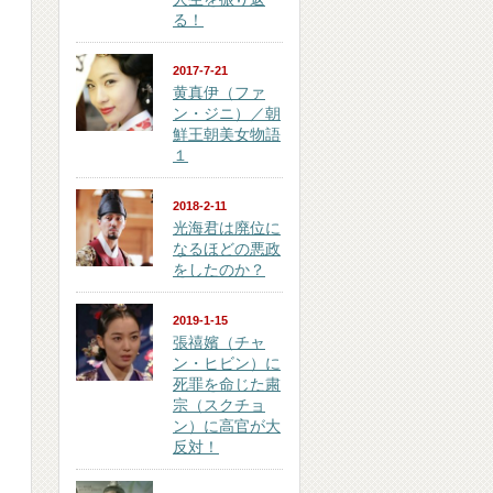
る！
2017-7-21
黄真伊（ファ
ン・ジニ）／朝
鮮王朝美女物語
１
2018-2-11
光海君は廃位に
なるほどの悪政
をしたのか？
2019-1-15
張禧嬪（チャ
ン・ヒビン）に
死罪を命じた粛
宗（スクチョ
ン）に高官が大
反対！