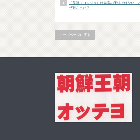
「英祖（ヨンジョ）は粛宗の子供ではない」
ぜ起こった？
トップページに戻る