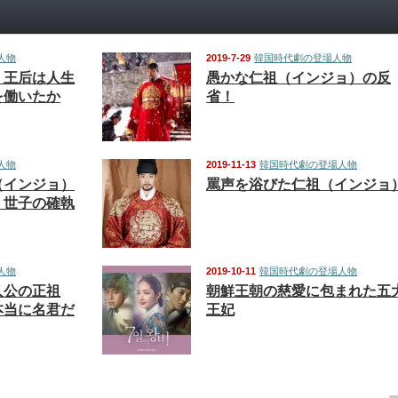
人物
2019-7-29
韓国時代劇の登場人物
）王后は人生
愚かな仁祖（インジョ）の反
を働いたか
省！
人物
2019-11-13
韓国時代劇の登場人物
（インジョ）
罵声を浴びた仁祖（インジョ
）世子の確執
人物
2019-10-11
韓国時代劇の登場人物
人公の正祖
朝鮮王朝の慈愛に包まれた五
本当に名君だ
王妃