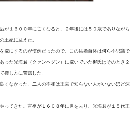
后が１６００年に亡くなると、２年後には５０歳でありながら
の王妃に迎えた。
を嫁にするのが慣例だったので、この結婚自体は何ら不思議で
あった光海君（クァンヘグン）に嫁いでいた柳氏はそのとき２
て接し方に苦慮した。
良くなかった。二人の不和は王宮で知らない人がいないほど深
やってきた。宣祖が１６０８年に世を去り、光海君が１５代王