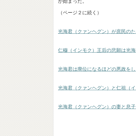
が始まった。
（ページ２に続く）
光海君（クァンヘグン）が庶民のた
仁穆（インモク）王后の悲願は光海
光海君は廃位になるほどの悪政をし
光海君（クァンヘグン）と仁祖（イ
光海君（クァンヘグン）の妻と息子