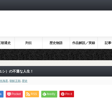
王朝通史
列伝
歴史物語
作品解説／実録
記事
ユシ）の不運な人生！
光海君
,
朝鮮王朝
,
歴史
a
Pocket
RSS
feedly
Pin it