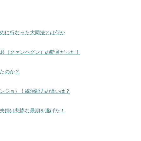
めに行なった大同法とは何か
君（クァンヘグン）の斬首だった！
たのか？
ンジョ）！統治能力の違いは？
夫婦は悲惨な最期を遂げた！