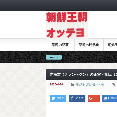
話題の記事
話題の時代劇
朝鮮
光海君（クァンヘグン）の正室・柳氏（
2020-4-10
韓国時代劇の登場人物
Tweet
Share
+1
Haten