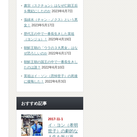
粛宗（スクチョン）はなぜ仁顕王后
を廃妃にしたのか
2023年6月7日
張緑水（チャン・ノクス）という悪
女！
2023年5月17日
歴代王の中で一番長生きした英祖
（ヨンジョ）！
2023年4月19日
朝鮮王朝の「ウラの３大悪女」はな
ぜ恐ろしいのか
2022年6月17日
朝鮮王朝の国王の中で一番長生きし
たのは誰？
2022年6月10日
英祖はイ・ソン（思悼世子）の死後
に後悔した！
2022年6月3日
おすすめ記事
2017-11-1
イ・ヨン（孝明
世子）の劇的な
人生を振り返