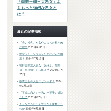
「朝鮮王朝三大悪女」よ
りもっと強烈な悪女と
は？
最近の記事掲載
『赤い袖先』が名作になった根本的
な理由
2026年4月13日
中宗（チュンジョン）とはどんな国
王？
2024年7月13日
朝鮮王朝三大悪女（張緑水、鄭蘭
貞、張禧嬪）の末路は？
2024年5月
25日
敬恵王女の人生エピソード！
2024
年1月17日
『不滅の恋人』が描いた王子の対決
とは？
2023年12月5日
チャングムは１人ではなく複数いた
のか
2023年6月28日