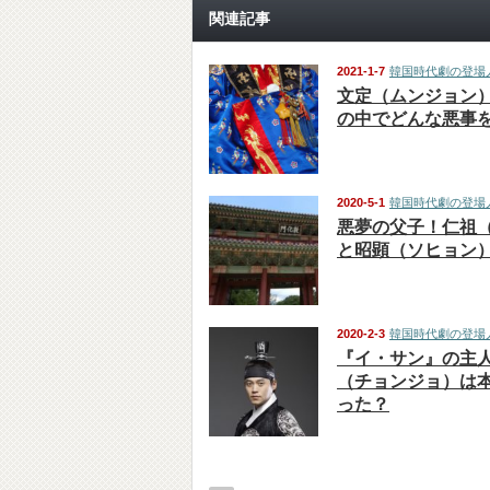
関連記事
2021-1-7
韓国時代劇の登場
文定（ムンジョン
の中でどんな悪事
2020-5-1
韓国時代劇の登場
悪夢の父子！仁祖
と昭顕（ソヒョン
2020-2-3
韓国時代劇の登場
『イ・サン』の主
（チョンジョ）は
った？