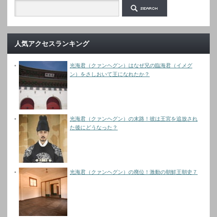
人気アクセスランキング
光海君（クァンヘグン）はなぜ兄の臨海君（イメグ
ン）をさしおいて王になれたか？
光海君（クァンヘグン）の末路！彼は王宮を追放され
た後にどうなった？
光海君（クァンヘグン）の廃位！激動の朝鮮王朝史７