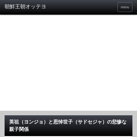
menu
英祖（ヨンジョ）と思悼世子（サドセジャ）の悲惨な
親子関係