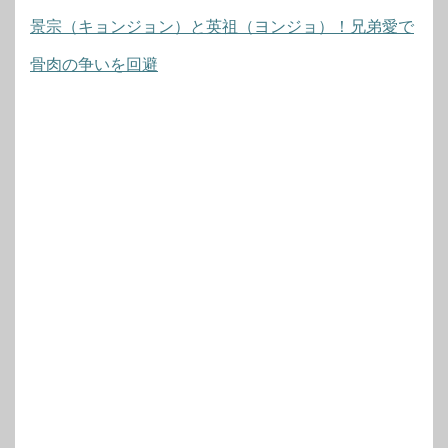
景宗（キョンジョン）と英祖（ヨンジョ）！兄弟愛で
骨肉の争いを回避