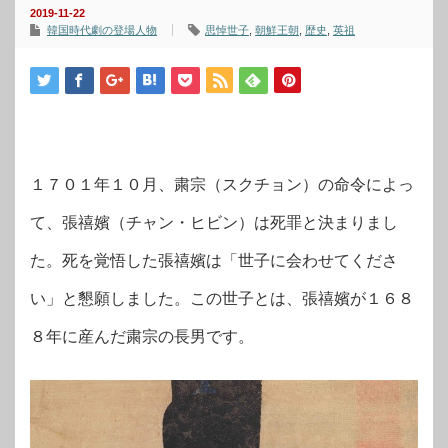
2019-11-22
韓国時代劇の登場人物
思悼世子
,
朝鮮王朝
,
歴史
,
英祖
１７０１年１０月、粛宗（スクチョン）の命令によっ
て、張禧嬪（チャン・ヒビン）は死罪と決まりまし
た。死を覚悟した張禧嬪は「世子に会わせてくださ
い」と懇願しました。この世子とは、張禧嬪が１６８
８年に産んだ粛宗の長男です。