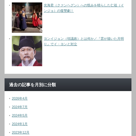
光海君（クァンヘグン）への恨みを晴らした仁祖（イ
ンジョ）の復讐劇！
ヨンイジョン（領議政）とは何か／『雲が描いた月明
り』でイ・ヨンと対立
過去の記事を月別に分類
2026年4月
2024年7月
2024年5月
2024年1月
2023年12月