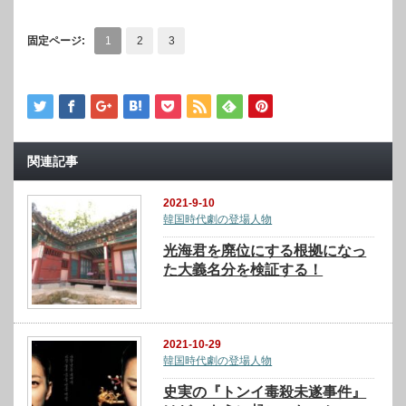
固定ページ:
1
2
3
関連記事
2021-9-10
韓国時代劇の登場人物
光海君を廃位にする根拠になっ
た大義名分を検証する！
2021-10-29
韓国時代劇の登場人物
史実の『トンイ毒殺未遂事件』