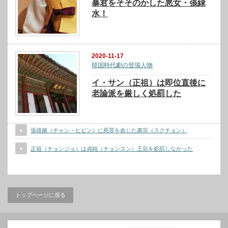
暴君をそそのかした悪女・張緑
水！
2020-11-17
韓国時代劇の登場人物
イ・サン（正祖）は即位直後に
老論派を厳しく処罰した
張禧嬪（チャン・ヒビン）に死罪を命じた粛宗（スクチョン）
正祖（チョンジョ）は貞純（チョンスン）王后を処罰しなかった
トップページに戻る