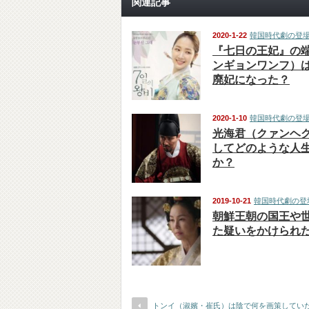
関連記事
2020-1-22
韓国時代劇の登
『七日の王妃』の
ンギョンワンフ）
廃妃になった？
2020-1-10
韓国時代劇の登
光海君（クァンヘ
してどのような人
か？
2019-10-21
韓国時代劇の登
朝鮮王朝の国王や
た疑いをかけられ
トンイ（淑嬪・崔氏）は陰で何を画策してい