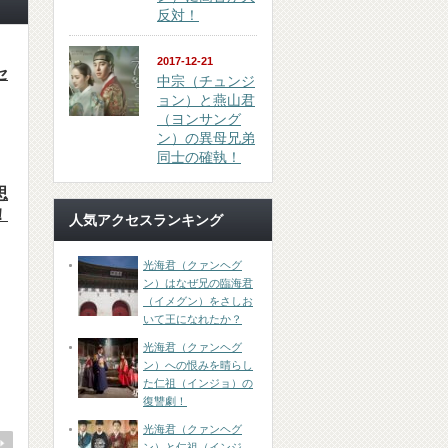
反対！
2017-12-21
セ
中宗（チュンジ
ョン）と燕山君
（ヨンサング
ン）の異母兄弟
同士の確執！
思
！
人気アクセスランキング
光海君（クァンヘグ
ン）はなぜ兄の臨海君
（イメグン）をさしお
いて王になれたか？
光海君（クァンヘグ
ン）への恨みを晴らし
た仁祖（インジョ）の
復讐劇！
光海君（クァンヘグ
ン）と仁祖（インジ