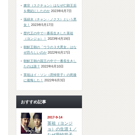
粛宗（スクチョン）はなぜ仁顕王后
を廃妃にしたのか
2023年6月7日
張緑水（チャン・ノクス）という悪
女！
2023年5月17日
歴代王の中で一番長生きした英祖
（ヨンジョ）！
2023年4月19日
朝鮮王朝の「ウラの３大悪女」はな
ぜ恐ろしいのか
2022年6月17日
朝鮮王朝の国王の中で一番長生きし
たのは誰？
2022年6月10日
英祖はイ・ソン（思悼世子）の死後
に後悔した！
2022年6月3日
おすすめ記事
2017-9-14
英祖（ヨンジ
ョ）の生涯１／
なぜ思悼世子