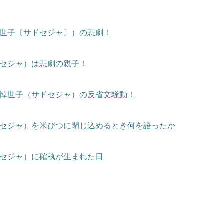
世子〔サドセジャ〕）の悲劇！
セジャ）は悲劇の親子！
悼世子（サドセジャ）の反省文騒動！
セジャ）を米びつに閉じ込めるとき何を語ったか
セジャ）に確執が生まれた日