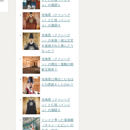
ョ）の激闘１
光海君（クァンヘグ
ン）と仁祖（インジ
ョ）の激闘４
光海君（クァンヘグ
ン）の末路！彼は王宮
を追放された後にどう
なった？
光海君（クァンヘグ
ン）の廃位！激動の朝
鮮王朝史７
光海君は廃位になるほ
どの悪政をしたのか？
光海君（クァンヘグ
ン）と仁祖（インジ
ョ）の激闘２
トンイと争った張禧嬪
（チャン・ヒビン）の