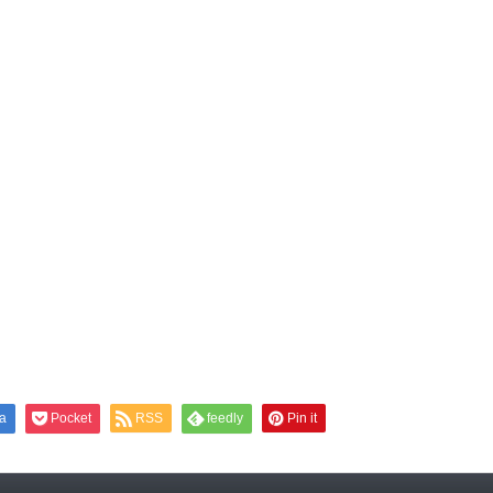
a
Pocket
RSS
feedly
Pin it