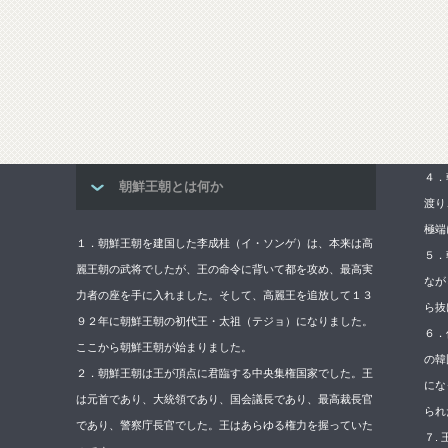
４．
朝鮮王朝とは何か
渡り
極端
１．朝鮮王朝を建国した李成桂（イ・ソンゲ）は、本来は高
５．
麗王朝の武将でしたが、王の命令に背いて都を攻め、最高実
なが
力者の座を手に入れました。そして、高麗王を追放して１３
ら抜
９２年に朝鮮王朝の初代王・太祖（テジョ）になりました。
６．
ここから朝鮮王朝が始まりました。
の韓
２．朝鮮王朝は王が頂点に君臨する中央集権国家でした。王
にな
は元首であり、大統領であり、国会議長であり、最高裁長官
られ
であり、警察庁長官でした。王はあらゆる権力を握っていた
７.