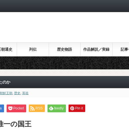
王朝通史
列伝
歴史物語
作品解説／実録
記事
たのか
朝鮮王朝
,
歴史
,
英祖
a
Pocket
RSS
feedly
Pin it
唯一の国王