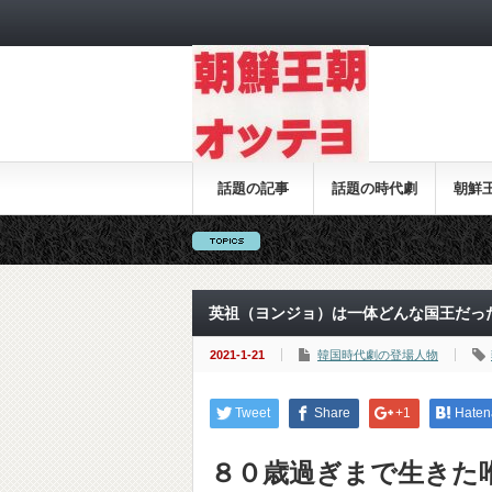
話題の記事
話題の時代劇
朝鮮
英祖（ヨンジョ）は一体どんな国王だっ
2021-1-21
韓国時代劇の登場人物
Tweet
Share
+1
Haten
８０歳過ぎまで生きた