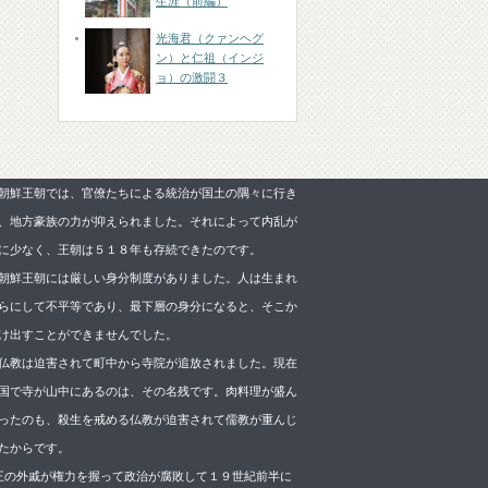
生涯（前編）
光海君（クァンヘグ
ン）と仁祖（インジ
ョ）の激闘３
朝鮮王朝では、官僚たちによる統治が国土の隅々に行き
、地方豪族の力が抑えられました。それによって内乱が
に少なく、王朝は５１８年も存続できたのです。
朝鮮王朝には厳しい身分制度がありました。人は生まれ
らにして不平等であり、最下層の身分になると、そこか
け出すことができませんでした。
仏教は迫害されて町中から寺院が追放されました。現在
国で寺が山中にあるのは、その名残です。肉料理が盛ん
ったのも、殺生を戒める仏教が迫害されて儒教が重んじ
たからです。
 王の外戚が権力を握って政治が腐敗して１９世紀前半に