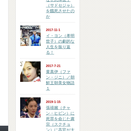
（サドセジャ）
を餓死させたの
か
2017-11-1
イ・ヨン（孝明
世子）の劇的な
人生を振り返
る！
2017-7-21
黄真伊（ファ
ン・ジニ）／朝
鮮王朝美女物語
１
2019-1-15
張禧嬪（チャ
ン・ヒビン）に
死罪を命じた粛
宗（スクチョ
ン）に高官が大