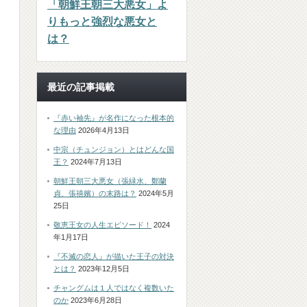
「朝鮮王朝三大悪女」よ
りもっと強烈な悪女と
は？
最近の記事掲載
『赤い袖先』が名作になった根本的
な理由
2026年4月13日
中宗（チュンジョン）とはどんな国
王？
2024年7月13日
朝鮮王朝三大悪女（張緑水、鄭蘭
貞、張禧嬪）の末路は？
2024年5月
25日
敬恵王女の人生エピソード！
2024
年1月17日
『不滅の恋人』が描いた王子の対決
とは？
2023年12月5日
チャングムは１人ではなく複数いた
のか
2023年6月28日