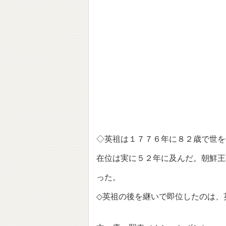
◇英祖は１７７６年に８２歳で世を
在位は実に５２年に及んだ。朝鮮王
った。
◇英祖の後を継いで即位したのは、