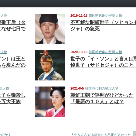
場人物
2019-11-15
韓国時代劇の登場人物
端敬王后（タ
不可解な昭顕世子（ソヒョン
はなぜ七日で
ジャ）の急死
場人物
2020-10-15
韓国時代劇の登場人物
グン）は王と
世子の「イ・ソン」と言えば
生を歩んだの
悼世子（サドセジャ）のこと
場人物
2021-8-5
韓国時代劇の登場人物
世子を毒殺し
朝鮮王朝で評判がひどかった
た五大王族
「最悪の１０人」とは？
たのか？
人生を左右する科挙にも不正が多かった