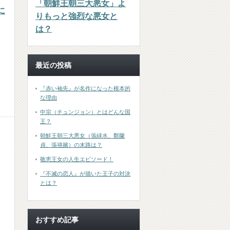
「朝鮮王朝三大悪女」よ
に
りもっと強烈な悪女と
は？
最近の投稿
『赤い袖先』が名作になった根本的
な理由
中宗（チュンジョン）とはどんな国
王？
朝鮮王朝三大悪女（張緑水、鄭蘭
貞、張禧嬪）の末路は？
敬恵王女の人生エピソード！
『不滅の恋人』が描いた王子の対決
とは？
おすすめ記事