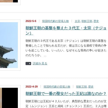
2022-5-6
韓国時代劇の登場人物
太宗
,
朝鮮王朝
,
歴史
朝鮮王朝の基盤を整えた３代王・太宗（テジョ
ン）
朝鮮王朝の３代王である太宗（テジョン）は朝鮮王朝の基盤を
整備したことで知られる王だが、彼は王になる過程で骨肉の争
いを起こしている。いったい、なぜそんな骨肉の争いが起きた
のだろうか。 …
詳細を見る
2022-4-29
韓国時代劇の登場人物
朝鮮王朝
,
歴史
朝鮮王朝で一番の聖女だった王妃は誰なのか？
朝鮮王朝には王妃が４２人いたが、典型的な悪女だったのが文
定（ムンジョン）王后と貞純（チョンスン）王后だ。２人は権