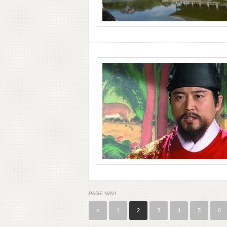
PAGE NAVI
«
1
2
3
4
5
6