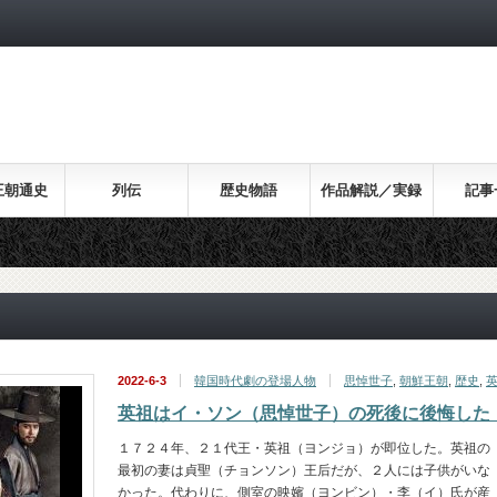
王朝通史
列伝
歴史物語
作品解説／実録
記事
2022-6-3
韓国時代劇の登場人物
思悼世子
,
朝鮮王朝
,
歴史
,
英祖はイ・ソン（思悼世子）の死後に後悔した
１７２４年、２１代王・英祖（ヨンジョ）が即位した。英祖の
最初の妻は貞聖（チョンソン）王后だが、２人には子供がいな
かった。代わりに、側室の映嬪（ヨンビン）・李（イ）氏が産