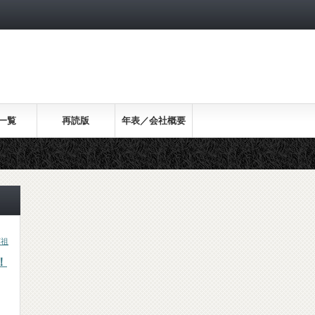
一覧
再読版
年表／会社概要
英祖
！