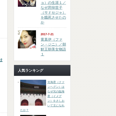
ョ）の生涯１／
なぜ思悼世子
（サドセジャ）
を餓死させたの
か
2017-7-21
黄真伊（ファ
ン・ジニ）／朝
鮮王朝美女物語
１
は
人気ランキング
光海君（クァ
ンヘグン）は
なぜ兄の臨海
君（イメグ
ン）をさしお
いて王になれ
たか？