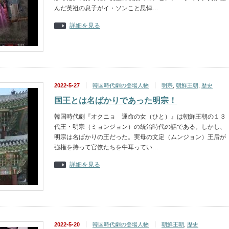
んだ英祖の息子がイ・ソンこと思悼…
詳細を見る
2022-5-27
韓国時代劇の登場人物
明宗
,
朝鮮王朝
,
歴史
国王とは名ばかりであった明宗！
韓国時代劇『オクニョ 運命の女（ひと）』は朝鮮王朝の１３
代王・明宗（ミョンジョン）の統治時代の話である。しかし、
明宗は名ばかりの王だった。実母の文定（ムンジョン）王后が
強権を持って官僚たちを牛耳ってい…
詳細を見る
2022-5-20
韓国時代劇の登場人物
朝鮮王朝
,
歴史