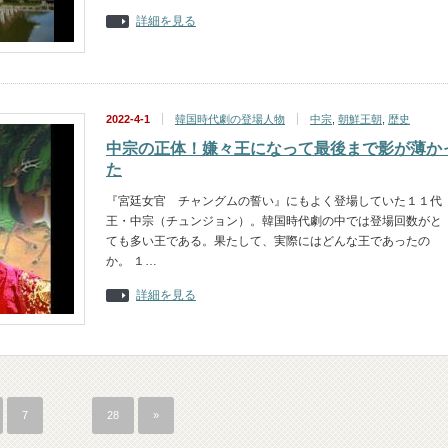
詳細を見る
2022-4-1
韓国時代劇の登場人物
中宗
,
朝鮮王朝
,
歴史
中宗の正体！嫌々王になって最後まで影が薄か
た
『宮廷女官 チャングムの誓い』にもよく登場していた１１代
王・中宗（チュンジョン）。韓国時代劇の中では登場回数がと
ても多い王である。果たして、実際にはどんな王であったの
か。 １…
詳細を見る
7
…
28
»