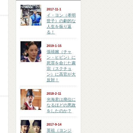
2017-11-1
イ・ヨン（孝明
世子）の劇的な
人生を振り返
る！
2019-1-15
張禧嬪（チャ
ン・ヒビン）に
死罪を命じた粛
宗（スクチョ
ン）に高官が大
反対！
2018-2-11
光海君は廃位に
なるほどの悪政
をしたのか？
2017-9-14
英祖（ヨンジ