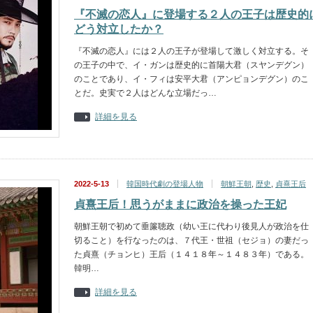
『不滅の恋人』に登場する２人の王子は歴史的
どう対立したか？
『不滅の恋人』には２人の王子が登場して激しく対立する。そ
の王子の中で、イ・ガンは歴史的に首陽大君（スヤンデグン）
のことであり、イ・フィは安平大君（アンピョンデグン）のこ
とだ。史実で２人はどんな立場だっ…
詳細を見る
2022-5-13
韓国時代劇の登場人物
朝鮮王朝
,
歴史
,
貞熹王后
貞熹王后！思うがままに政治を操った王妃
朝鮮王朝で初めて垂簾聴政（幼い王に代わり後見人が政治を仕
切ること）を行なったのは、７代王・世祖（セジョ）の妻だっ
た貞熹（チョンヒ）王后（１４１８年～１４８３年）である。
韓明…
詳細を見る