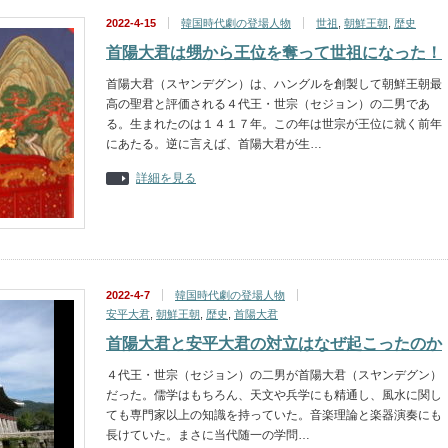
2022-4-15
韓国時代劇の登場人物
世祖
,
朝鮮王朝
,
歴史
首陽大君は甥から王位を奪って世祖になった！
首陽大君（スヤンデグン）は、ハングルを創製して朝鮮王朝最
高の聖君と評価される４代王・世宗（セジョン）の二男であ
る。生まれたのは１４１７年。この年は世宗が王位に就く前年
にあたる。逆に言えば、首陽大君が生…
詳細を見る
2022-4-7
韓国時代劇の登場人物
安平大君
,
朝鮮王朝
,
歴史
,
首陽大君
首陽大君と安平大君の対立はなぜ起こったのか
４代王・世宗（セジョン）の二男が首陽大君（スヤンデグン）
だった。儒学はもちろん、天文や兵学にも精通し、風水に関し
ても専門家以上の知識を持っていた。音楽理論と楽器演奏にも
長けていた。まさに当代随一の学問…