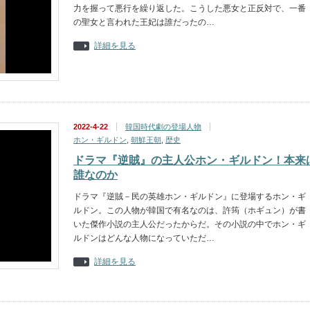
力を握って悪行を繰り返した。こうした悪女と正反対で、一番
の聖女と言われた王妃は誰だったの…
詳細を見る
2022-4-22
韓国時代劇の登場人物
ホン・ギルドン
,
朝鮮王朝
,
歴史
ドラマ『逆賊』の主人公ホン・ギルドン！本来
誰なのか
ドラマ『逆賊－民の英雄ホン・ギルドン』に登場するホン・ギ
ルドン。この人物が韓国で有名なのは、許筠（ホギュン）が書
いた傑作小説の主人公だったからだ。その小説の中でホン・ギ
ルドンはどんな人物になっていただ…
詳細を見る