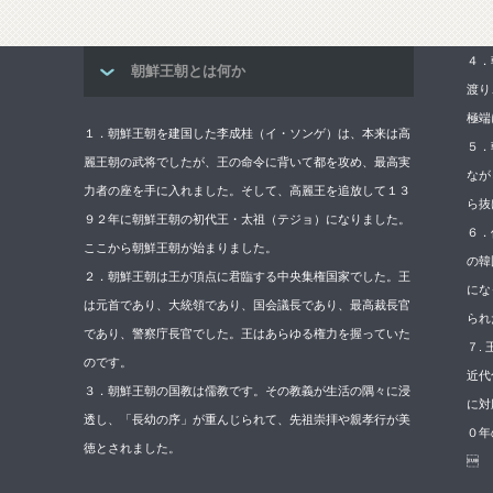
４．
朝鮮王朝とは何か
渡り
極端
１．朝鮮王朝を建国した李成桂（イ・ソンゲ）は、本来は高
５．
麗王朝の武将でしたが、王の命令に背いて都を攻め、最高実
なが
力者の座を手に入れました。そして、高麗王を追放して１３
ら抜
９２年に朝鮮王朝の初代王・太祖（テジョ）になりました。
６．
ここから朝鮮王朝が始まりました。
の韓
２．朝鮮王朝は王が頂点に君臨する中央集権国家でした。王
にな
は元首であり、大統領であり、国会議長であり、最高裁長官
られ
であり、警察庁長官でした。王はあらゆる権力を握っていた
７.
のです。
近代
３．朝鮮王朝の国教は儒教です。その教義が生活の隅々に浸
に対
透し、「長幼の序」が重んじられて、先祖崇拝や親孝行が美
０年
徳とされました。
