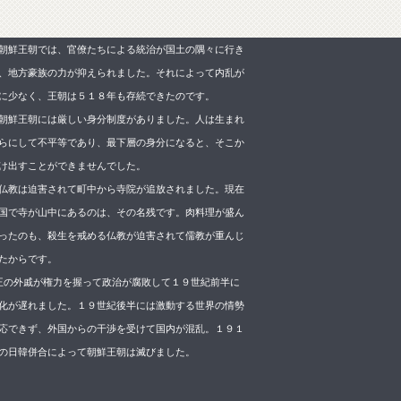
朝鮮王朝では、官僚たちによる統治が国土の隅々に行き
、地方豪族の力が抑えられました。それによって内乱が
に少なく、王朝は５１８年も存続できたのです。
朝鮮王朝には厳しい身分制度がありました。人は生まれ
らにして不平等であり、最下層の身分になると、そこか
け出すことができませんでした。
仏教は迫害されて町中から寺院が追放されました。現在
国で寺が山中にあるのは、その名残です。肉料理が盛ん
ったのも、殺生を戒める仏教が迫害されて儒教が重んじ
たからです。
 王の外戚が権力を握って政治が腐敗して１９世紀前半に
化が遅れました。１９世紀後半には激動する世界の情勢
応できず、外国からの干渉を受けて国内が混乱。１９１
の日韓併合によって朝鮮王朝は滅びました。