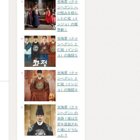
光海君（クァ
ンヘグン）へ
の恨みを晴ら
した仁祖（イ
ンジョ）の復
讐劇！
光海君（クァ
ンヘグン）と
仁祖（インジ
ョ）の激闘１
光海君（クァ
ンヘグン）と
仁祖（インジ
ョ）の激闘４
光海君（クァ
ンヘグン）の
末路！彼は王
宮を追放され
た後にどうな
った？