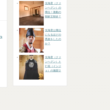
光海君（クァ
ンヘグン）の
廃位！激動の
朝鮮王朝史７
光海君は廃位
になるほどの
っ
悪政をしたの
か？
光海君（クァ
ンヘグン）と
仁祖（インジ
ョ）の激闘２