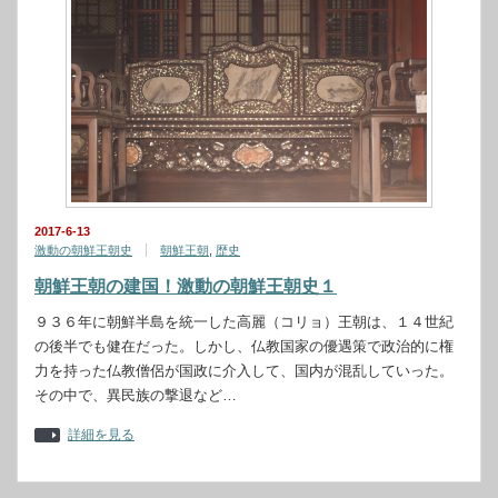
2017-6-13
激動の朝鮮王朝史
朝鮮王朝
,
歴史
朝鮮王朝の建国！激動の朝鮮王朝史１
９３６年に朝鮮半島を統一した高麗（コリョ）王朝は、１４世紀
の後半でも健在だった。しかし、仏教国家の優遇策で政治的に権
力を持った仏教僧侶が国政に介入して、国内が混乱していった。
その中で、異民族の撃退など…
詳細を見る