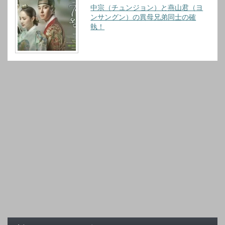
中宗（チュンジョン）と燕山君（ヨ
ンサングン）の異母兄弟同士の確
執！