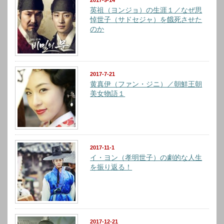
2017-9-14
英祖（ヨンジョ）の生涯１／なぜ思
悼世子（サドセジャ）を餓死させた
のか
2017-7-21
黄真伊（ファン・ジニ）／朝鮮王朝
美女物語１
2017-11-1
イ・ヨン（孝明世子）の劇的な人生
を振り返る！
2017-12-21