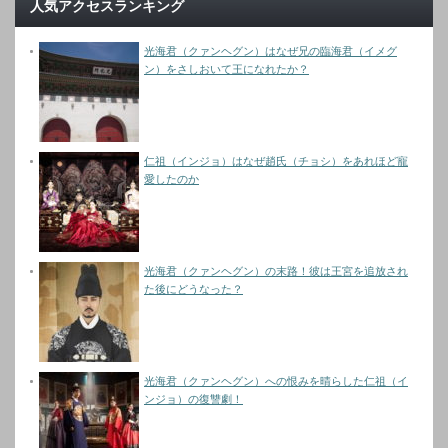
人気アクセスランキング
光海君（クァンヘグン）はなぜ兄の臨海君（イメグ
ン）をさしおいて王になれたか？
仁祖（インジョ）はなぜ趙氏（チョシ）をあれほど寵
愛したのか
光海君（クァンヘグン）の末路！彼は王宮を追放され
た後にどうなった？
光海君（クァンヘグン）への恨みを晴らした仁祖（イ
ンジョ）の復讐劇！