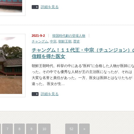
詳細を見る
2021-9-2
韓国時代劇の登場人物
チャングム
,
中宗
,
朝鮮王朝
,
歴史
チャングム！１１代王・中宗（チュンジョン）
信頼を得た医女
朝鮮王朝時代、科挙の中にある“医科”に合格した人物が医師に
った。その中でも優秀な人材が王の主治医になったが、それは
大変な名誉と責任があった。一方、医女は医師とはなりたちが
違った。 医女が生…
詳細を見る
7
8
9
10
…
52
»