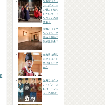
光海君（クァ
ンヘグン）へ
の恨みを晴ら
した仁祖（イ
ンジョ）の復
讐劇！
光海君（クァ
ンヘグン）の
廃位！激動の
朝鮮王朝史７
光海君は廃位
になるほどの
悪政をしたの
か？
証
光海君（クァ
ンヘグン）と
仁祖（インジ
ョ）の激闘１