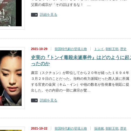
父親の成宗が「その話はするな！ …
詳細を見る
2021-10-29
韓国時代劇の登場人物
トンイ
,
朝鮮王朝
,
歴史
史実の『トンイ毒殺未遂事件』はどのように起
ったのか
粛宗（スクチョン）が即位してから２０年が経った１６９４年
３月２９日のことだった。当時の有力派閥だった西人派に所属
する官吏の金寅（キム・イン）や他の数名が告発書を朝廷に提
出した。その内容の一部に粛宗が驚…
詳細を見る
2021-10-22
韓国時代劇の登場人物
張禧嬪
,
朝鮮王朝
,
歴史