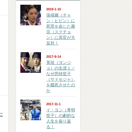
2019-1-15
張禧嬪（チャ
ン・ヒビン）に
死罪を命じた粛
宗（スクチョ
ン）に高官が大
反対！
2017-9-14
英祖（ヨンジ
ョ）の生涯１／
なぜ思悼世子
（サドセジャ）
を餓死させたの
か
2017-11-1
イ・ヨン（孝明
に
世子）の劇的な
人生を振り返
る！