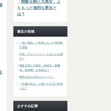
「朝鮮王朝三大悪女」よ
禧
りもっと強烈な悪女と
は？
最近の投稿
『赤い袖先』が名作になった根本的
な理由
中宗（チュンジョン）とはどんな国
王？
朝鮮王朝三大悪女（張緑水、鄭蘭
貞、張禧嬪）の末路は？
王
敬恵王女の人生エピソード！
『不滅の恋人』が描いた王子の対決
とは？
おすすめ記事