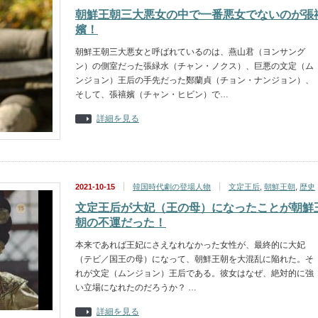
朝鮮王朝三大悪女の中で一番悪女でないのが張
嬪！
朝鮮王朝三大悪女と呼ばれているのは、燕山君（ヨンサング
ン）の側室だった張緑水（チャン・ノクス）、巨悪の文定（ム
ンジョン）王后の手先だった鄭蘭貞（チョン・ナンジョン）、
そして、張禧嬪（チャン・ヒビン）で…
詳細を見る
2021-10-15
韓国時代劇の登場人物
文定王后
,
朝鮮王朝
,
歴史
文定王后が大妃（王の母）になったことが朝鮮
朝の不運だった！
本来であれば王妃にさえなれなかった女性が、最終的に大妃
（テビ／国王の母）になって、朝鮮王朝を大混乱に陥れた。そ
れが文定（ムンジョン）王后である。彼女はなぜ、絶対的に強
い立場になれたのだろうか？ …
詳細を見る