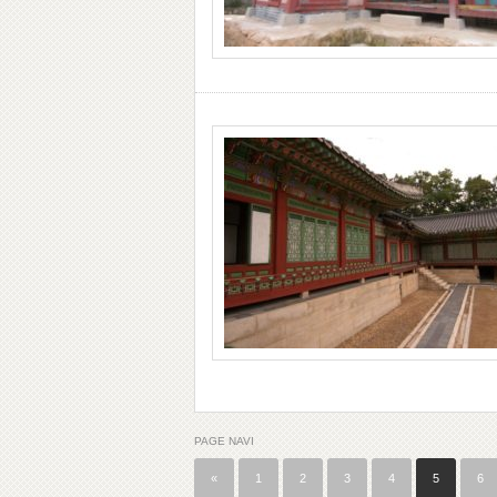
PAGE NAVI
«
1
2
3
4
5
6