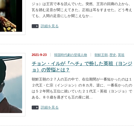
ジョ）は王宮で本を読んでいた。突然、王宮の回廊の上から、
瓦を踏む足音が聞こえてきた。正祖は耳をすませた。どう考え
ても、人間の足音にしか聞こえなか…
詳細を見る
2021-9-23
韓国時代劇の登場人物
朝鮮王朝
,
歴史
,
英祖
チョン・イルが『ヘチ』で扮した英祖（ヨンジ
ョ）の苦悩とは？
朝鮮王朝の２７人の王の中で、在位期間が一番短かったのは１
２代王・仁宗（インジョン）の８カ月。逆に、一番長かったの
は５２年間も王位に就いていた２１代王・英祖（ヨンジョ）で
ある。８０歳を過ぎても王の座に就…
詳細を見る