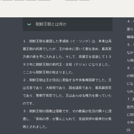
４．
朝鮮王朝とは何か
渡り
極端
１．朝鮮王朝を建国した李成桂（イ・ソンゲ）は、本来は高
５．
麗王朝の武将でしたが、王の命令に背いて都を攻め、最高実
なが
力者の座を手に入れました。そして、高麗王を追放して１３
ら抜
９２年に朝鮮王朝の初代王・太祖（テジョ）になりました。
６．
ここから朝鮮王朝が始まりました。
の韓
２．朝鮮王朝は王が頂点に君臨する中央集権国家でした。王
にな
は元首であり、大統領であり、国会議長であり、最高裁長官
られ
であり、警察庁長官でした。王はあらゆる権力を握っていた
７.
のです。
近代
３．朝鮮王朝の国教は儒教です。その教義が生活の隅々に浸
に対
透し、「長幼の序」が重んじられて、先祖崇拝や親孝行が美
０年
徳とされました。
