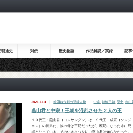
王朝通史
列伝
歴史物語
作品解説／実録
記事
2021-11-4
韓国時代劇の登場人物
中宗
,
朝鮮王朝
,
歴史
,
燕山
燕山君と中宗！王朝を混乱させた２人の王
１０代王・燕山君（ヨンサングン）は、９代王・成宗（ソンジ
ョン）の長男だ。彼の母は王妃だったが、廃妃になった末に死
罪となっている。そのいきさつを幼い燕山君は知らなかった。