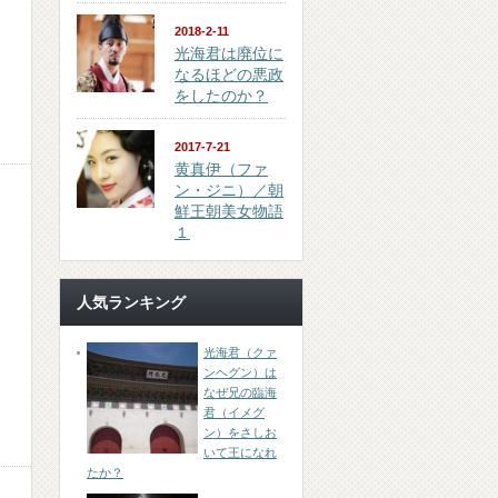
2018-2-11
光海君は廃位に
なるほどの悪政
をしたのか？
2017-7-21
黄真伊（ファ
ン・ジニ）／朝
鮮王朝美女物語
１
人気ランキング
光海君（クァ
ンヘグン）は
なぜ兄の臨海
君（イメグ
ン）をさしお
いて王になれ
たか？