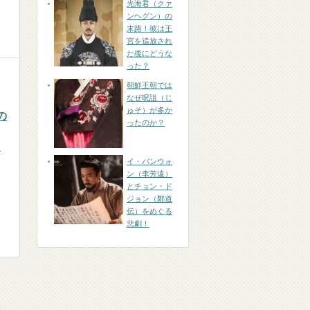
光海君（クァ
ンヘグン）の
末路！彼は王
宮を追放され
た後にどうな
った？
朝鮮王朝では
なぜ呪詛（じ
ゅそ）が多か
の
ったのか？
な
イ・バンウォ
ン（李芳遠）
とチョン・ド
ジョン（鄭道
伝）をめぐる
悲劇！