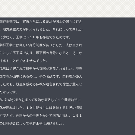
朝鮮王朝では、官僚たちによる統治が国土の隅々に行き
、地方豪族の力が抑えられました。それによって内乱が
に少なく、王朝は５１８年も存続できたのです。
朝鮮王朝には厳しい身分制度がありました。人は生まれ
らにして不平等であり、最下層の身分になると、そこか
け出すことができませんでした。
仏教は迫害されて町中から寺院が追放されました。現在
国で寺が山中にあるのは、その名残です。肉料理が盛ん
ったのも、殺生を戒める仏教が迫害されて儒教が重んじ
たからです。
 王の外戚が権力を握って政治が腐敗して１９世紀前半に
化が遅れました。１９世紀後半には激動する世界の情勢
応できず、外国からの干渉を受けて国内が混乱。１９１
の日韓併合によって朝鮮王朝は滅びました。