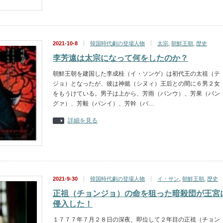
2021-10-8
韓国時代劇の登場人物
太宗
,
朝鮮王朝
,
歴史
李芳遠は太宗になって何をしたのか？
朝鮮王朝を建国した李成桂（イ・ソンゲ）は初代王の太祖（テ
ジョ）となったが、彼は神懿（シヌィ）王后との間に６男２女
をもうけている。男子は上から、芳雨（バンウ）、芳果（バン
グァ）、芳毅（バンイ）、芳幹（バ…
詳細を見る
2021-9-30
韓国時代劇の登場人物
イ・サン
,
朝鮮王朝
,
歴史
正祖（チョンジョ）の命を狙った暗殺団が王宮
侵入した！
１７７７年７月２８日の深夜、即位して２年目の正祖（チョン