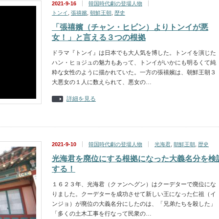
2021-9-16
韓国時代劇の登場人物
トンイ
,
張禧嬪
,
朝鮮王朝
,
歴史
「張禧嬪（チャン・ヒビン）よりトンイが悪
女！」と言える３つの根拠
ドラマ『トンイ』は日本でも大人気を博した。トンイを演じた
ハン・ヒョジュの魅力もあって、トンイがいかにも明るくて純
粋な女性のように描かれていた。一方の張禧嬪は、朝鮮王朝３
大悪女の１人に数えられて、悪女の…
詳細を見る
2021-9-10
韓国時代劇の登場人物
光海君
,
朝鮮王朝
,
歴史
光海君を廃位にする根拠になった大義名分を検
する！
１６２３年、光海君（クァンヘグン）はクーデターで廃位にな
りました。クーデターを成功させて新しい王になった仁祖（イ
ンジョ）が廃位の大義名分にしたのは、「兄弟たちを殺した」
「多くの土木工事を行なって民衆の…