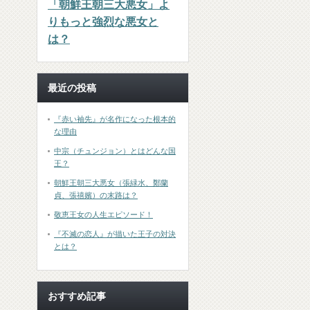
「朝鮮王朝三大悪女」よ
りもっと強烈な悪女と
は？
最近の投稿
『赤い袖先』が名作になった根本的
な理由
中宗（チュンジョン）とはどんな国
王？
朝鮮王朝三大悪女（張緑水、鄭蘭
貞、張禧嬪）の末路は？
敬恵王女の人生エピソード！
『不滅の恋人』が描いた王子の対決
とは？
おすすめ記事