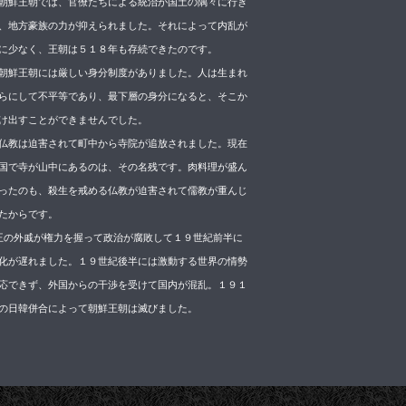
朝鮮王朝では、官僚たちによる統治が国土の隅々に行き
、地方豪族の力が抑えられました。それによって内乱が
に少なく、王朝は５１８年も存続できたのです。
朝鮮王朝には厳しい身分制度がありました。人は生まれ
らにして不平等であり、最下層の身分になると、そこか
け出すことができませんでした。
仏教は迫害されて町中から寺院が追放されました。現在
国で寺が山中にあるのは、その名残です。肉料理が盛ん
ったのも、殺生を戒める仏教が迫害されて儒教が重んじ
たからです。
 王の外戚が権力を握って政治が腐敗して１９世紀前半に
化が遅れました。１９世紀後半には激動する世界の情勢
応できず、外国からの干渉を受けて国内が混乱。１９１
の日韓併合によって朝鮮王朝は滅びました。