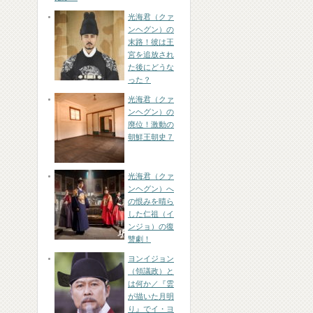
光海君（クァ
ンヘグン）の
末路！彼は王
宮を追放され
た後にどうな
った？
光海君（クァ
ンヘグン）の
廃位！激動の
朝鮮王朝史７
光海君（クァ
ンヘグン）へ
の恨みを晴ら
した仁祖（イ
ンジョ）の復
讐劇！
ヨンイジョン
（領議政）と
は何か／『雲
が描いた月明
り』でイ・ヨ