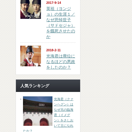
2017-9-14
英祖（ヨンジ
ョ）の生涯１／
なぜ思悼世子
（サドセジャ）
を餓死させたの
か
2018-2-11
光海君は廃位に
なるほどの悪政
をしたのか？
人気ランキング
光海君（クァ
ンヘグン）は
なぜ兄の臨海
君（イメグ
ン）をさしお
いて王になれ
たか？