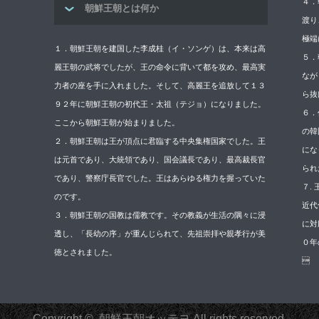
４．
朝鮮王朝とは何か
渡り
極端
１．朝鮮王朝を建国した李成桂（イ・ソンゲ）は、本来は高
５．
麗王朝の武将でしたが、王の命令に背いて都を攻め、最高実
なが
力者の座を手に入れました。そして、高麗王を追放して１３
ら抜
９２年に朝鮮王朝の初代王・太祖（テジョ）になりました。
６．
ここから朝鮮王朝が始まりました。
の韓
２．朝鮮王朝は王が頂点に君臨する中央集権国家でした。王
にな
は元首であり、大統領であり、国会議長であり、最高裁長官
られ
であり、警察庁長官でした。王はあらゆる権力を握っていた
７.
のです。
近代
３．朝鮮王朝の国教は儒教です。その教義が生活の隅々に浸
に対
透し、「長幼の序」が重んじられて、先祖崇拝や親孝行が美
０年
徳とされました。

Copyright ©
朝鮮王朝オッテヨ
All rights reserved.