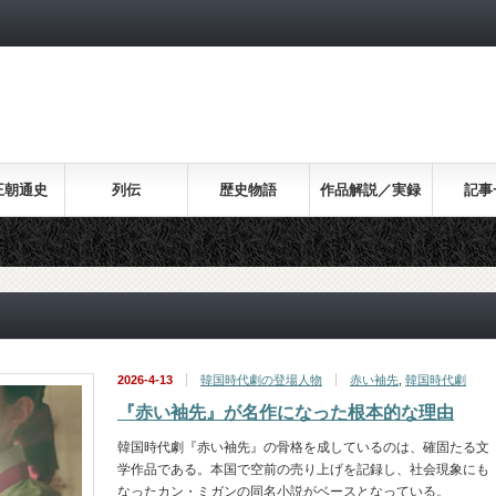
王朝通史
列伝
歴史物語
作品解説／実録
記事
2026-4-13
韓国時代劇の登場人物
赤い袖先
,
韓国時代劇
『赤い袖先』が名作になった根本的な理由
韓国時代劇『赤い袖先』の骨格を成しているのは、確固たる文
学作品である。本国で空前の売り上げを記録し、社会現象にも
なったカン・ミガンの同名小説がベースとなっている。