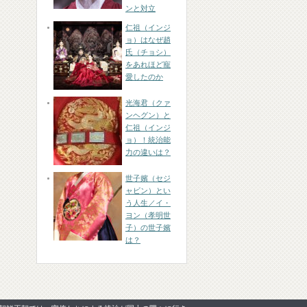
ンと対立
仁祖（インジ
ョ）はなぜ趙
氏（チョシ）
をあれほど寵
愛したのか
光海君（クァ
ンヘグン）と
仁祖（インジ
ョ）！統治能
力の違いは？
世子嬪（セジ
ャビン）とい
う人生／イ・
ヨン（孝明世
子）の世子嬪
は？