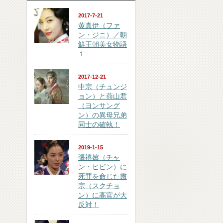
2017-7-21
黄真伊（ファ
ン・ジニ）／朝
鮮王朝美女物語
１
2017-12-21
中宗（チュンジ
ョン）と燕山君
（ヨンサング
ン）の異母兄弟
同士の確執！
2019-1-15
張禧嬪（チャ
ン・ヒビン）に
死罪を命じた粛
宗（スクチョ
ン）に高官が大
反対！