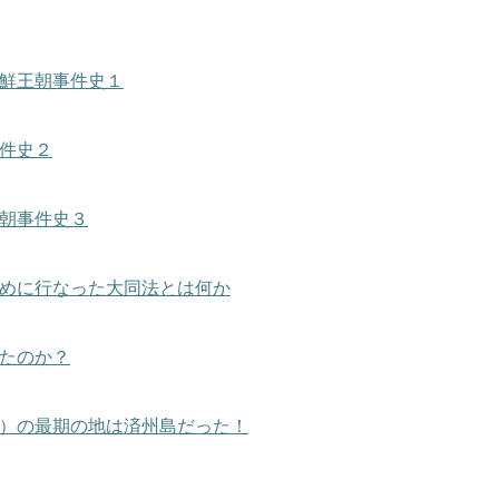
鮮王朝事件史１
件史２
朝事件史３
めに行なった大同法とは何か
たのか？
）の最期の地は済州島だった！