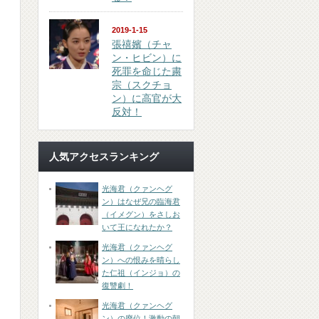
2019-1-15
張禧嬪（チャ
ン・ヒビン）に
死罪を命じた粛
宗（スクチョ
ン）に高官が大
反対！
人気アクセスランキング
光海君（クァンヘグ
ン）はなぜ兄の臨海君
（イメグン）をさしお
いて王になれたか？
光海君（クァンヘグ
ン）への恨みを晴らし
た仁祖（インジョ）の
復讐劇！
光海君（クァンヘグ
ン）の廃位！激動の朝