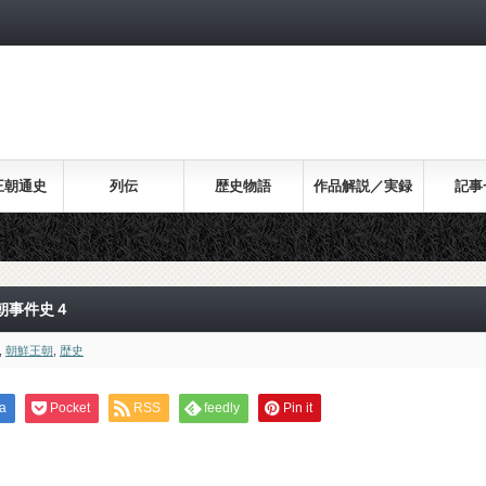
王朝通史
列伝
歴史物語
作品解説／実録
記事
朝事件史４
,
朝鮮王朝
,
歴史
a
Pocket
RSS
feedly
Pin it