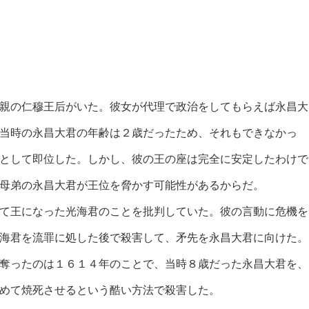
親の仁穆王后がいた。彼女が代理で政治をしてもらえば永昌大
当時の永昌大君の年齢は２歳だったため、それもできなかっ
として即位した。しかし、彼の王の座は完全に安定したわけで
母弟の永昌大君が王位を脅かす可能性があるからだ。
て王になった光海君のことを批判していた。彼の言動に危機を
海君を流罪に処した後で殺害して、矛先を永昌大君に向けた。
奪ったのは１６１４年のことで、当時８歳だった永昌大君を、
めて焼死させるという酷い方法で殺害した。