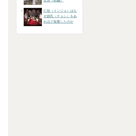
生涯（前編）
仁祖（インジョ）はな
ぜ趙氏（チョシ）をあ
れほど寵愛したのか