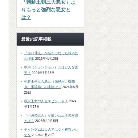
「朝鮮王朝三大悪女」よ
りもっと強烈な悪女と
は？
最近の記事掲載
『赤い袖先』が名作になった根本的
な理由
2026年4月13日
中宗（チュンジョン）とはどんな国
王？
2024年7月13日
朝鮮王朝三大悪女（張緑水、鄭蘭
貞、張禧嬪）の末路は？
2024年5月
25日
敬恵王女の人生エピソード！
2024
年1月17日
『不滅の恋人』が描いた王子の対決
とは？
2023年12月5日
チャングムは１人ではなく複数いた
のか
2023年6月28日