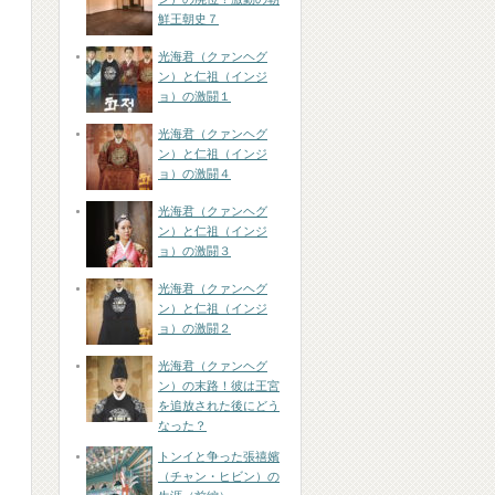
鮮王朝史７
光海君（クァンヘグ
ン）と仁祖（インジ
ョ）の激闘１
光海君（クァンヘグ
ン）と仁祖（インジ
ョ）の激闘４
光海君（クァンヘグ
ン）と仁祖（インジ
ョ）の激闘３
光海君（クァンヘグ
ン）と仁祖（インジ
ョ）の激闘２
光海君（クァンヘグ
ン）の末路！彼は王宮
を追放された後にどう
なった？
トンイと争った張禧嬪
（チャン・ヒビン）の