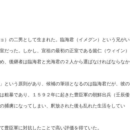
ョ）の二男として生まれた。臨海君（イメグン）という兄がい
室だった。しかし、宣祖の最初の正室である懿仁（ウィイン）
め、後継者は臨海君と光海君の２人から選ばなければならなか
」という原則があり、候補の筆頭となるのは臨海君だが、彼の
は粗暴であり、１５９２年に起きた豊臣軍の朝鮮出兵（壬辰倭
の捕虜になってしまい、釈放された後も乱れた生活をしてい
て豊臣軍に対抗したことで高い評価を得ていた。