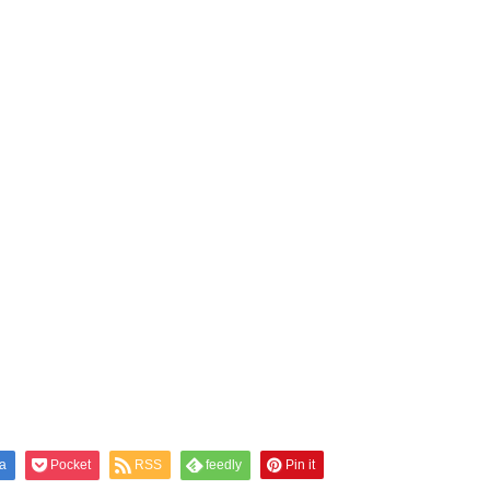
a
Pocket
RSS
feedly
Pin it