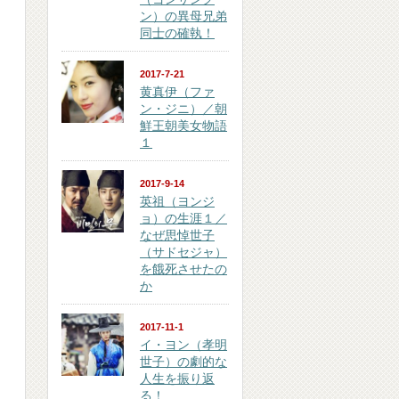
ン）の異母兄弟
同士の確執！
2017-7-21
黄真伊（ファ
ン・ジニ）／朝
鮮王朝美女物語
１
2017-9-14
英祖（ヨンジ
ョ）の生涯１／
なぜ思悼世子
（サドセジャ）
を餓死させたの
か
2017-11-1
イ・ヨン（孝明
世子）の劇的な
人生を振り返
る！