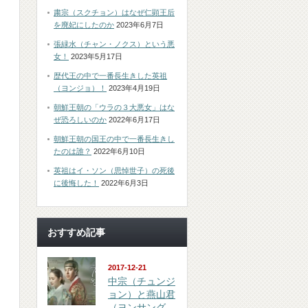
粛宗（スクチョン）はなぜ仁顕王后
を廃妃にしたのか
2023年6月7日
張緑水（チャン・ノクス）という悪
女！
2023年5月17日
歴代王の中で一番長生きした英祖
（ヨンジョ）！
2023年4月19日
朝鮮王朝の「ウラの３大悪女」はな
ぜ恐ろしいのか
2022年6月17日
朝鮮王朝の国王の中で一番長生きし
たのは誰？
2022年6月10日
英祖はイ・ソン（思悼世子）の死後
に後悔した！
2022年6月3日
おすすめ記事
2017-12-21
中宗（チュンジ
ョン）と燕山君
（ヨンサング