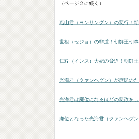
（ページ２に続く）
燕山君（ヨンサングン）の悪行！朝
世祖（セジョ）の非道！朝鮮王朝事
仁粋（インス）大妃の脅迫！朝鮮王
光海君（クァンヘグン）が庶民のた
光海君は廃位になるほどの悪政をし
廃位となった光海君（クァンヘグン