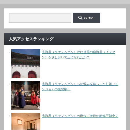
人気アクセスランキング
光海君（クァンヘグン）はなぜ兄の臨海君（イメグ
ン）をさしおいて王になれたか？
光海君（クァンヘグン）への恨みを晴らした仁祖（イ
ンジョ）の復讐劇！
光海君（クァンヘグン）の廃位！激動の朝鮮王朝史７