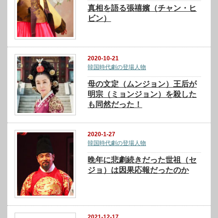
真相を語る張禧嬪（チャン・ヒ
ビン）
2020-10-21
韓国時代劇の登場人物
母の文定（ムンジョン）王后が
明宗（ミョンジョン）を殺した
も同然だった！
2020-1-27
韓国時代劇の登場人物
晩年に悲劇続きだった世祖（セ
ジョ）は因果応報だったのか
2021-12-17