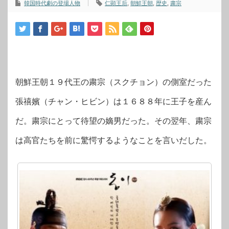
韓国時代劇の登場人物
仁顕王后
,
朝鮮王朝
,
歴史
,
粛宗
朝鮮王朝１９代王の粛宗（スクチョン）の側室だった
張禧嬪（チャン・ヒビン）は１６８８年に王子を産ん
だ。粛宗にとって待望の嫡男だった。その翌年、粛宗
は高官たちを前に驚愕するようなことを言いだした。