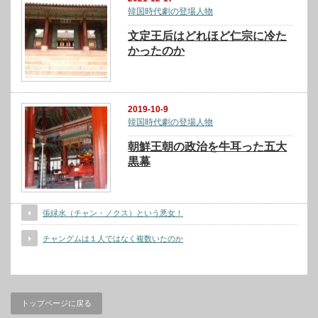
韓国時代劇の登場人物
文定王后はどれほど仁宗に冷た
かったのか
2019-10-9
韓国時代劇の登場人物
朝鮮王朝の政治を牛耳った五大
黒幕
張緑水（チャン・ノクス）という悪女！
チャングムは１人ではなく複数いたのか
トップページに戻る