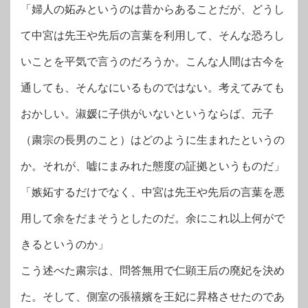
「婦人の妬みというのは昔からあることだが、どうし
て中宮は先王や先后の言葉を利用して、そんな恐ろし
いことを平気で言うのだろうか。こんな人間は古今を
通しても、そんなにいるものではない。考えてみても
おかしい。淑媛に子供がいないというならば、元子
（粛宗の長男のこと）はどのように生まれたというの
か。それが、嘘にまみれた態度の証拠というものだ」
「嫉妬するだけでなく、中宮は先王や先后の言葉を悪
用して余をだまそうとしたのだ。余にこれ以上何がで
きるというのか」
こう述べた粛宗は、問答無用で仁顕王后の廃妃を決め
た。そして、側室の張禧嬪を王妃に昇格させたのであ