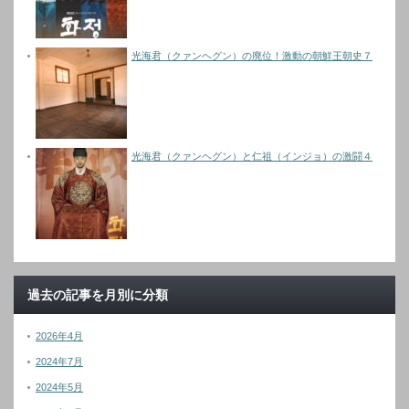
光海君（クァンヘグン）の廃位！激動の朝鮮王朝史７
光海君（クァンヘグン）と仁祖（インジョ）の激闘４
過去の記事を月別に分類
2026年4月
2024年7月
2024年5月