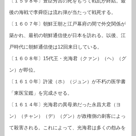
〔１５９８年〕豊臣秀吉の死をもって戦乱が終結。最
後の海戦で李舜臣は流れ弾が当たって戦死する。
〔１６０７年〕朝鮮王朝と江戸幕府の間で外交関係が
築かれ、最初の朝鮮通信使が日本を訪れる。以後、江
戸時代に朝鮮通信使は12回来日している。
〔１６０８年〕15代王・光海君（クァン）（ヘ）（グ
ン）が即位。
〔１６１０年〕許浚（ホ）（ジュン）が不朽の医学書
「東医宝鑑」を完成させる。
〔１６１４年〕光海君の異母弟だった永昌大君（ヨ
ン）（チャン）（デ）（グン）が政権側の刺客によっ
て殺害される。これによって、光海君は多くの怨みを