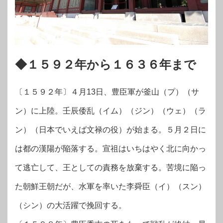
◆１５９２年から１６３６年まで
〔１５９２年〕４月13日、豊臣軍が釜山（プ）（サ
ン）に上陸。壬辰倭乱（イム）（ジン）（ウェ）（ラ
ン）（日本でいえば文禄の役）が始まる。５月２日に
は都の漢陽が陥落する。宣祖はいちはやく北に向かっ
て逃亡して、王としての責務を放棄する。苦境に陥っ
た朝鮮王朝だが、水軍を率いた李舜臣（イ）（スン）
（シン）の大活躍で挽回する。