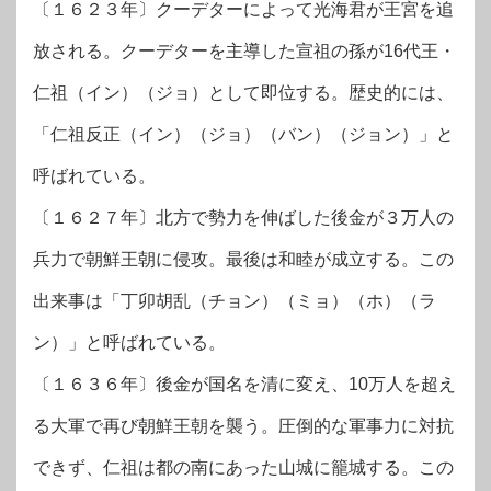
〔１６２３年〕クーデターによって光海君が王宮を追
放される。クーデターを主導した宣祖の孫が16代王・
仁祖（イン）（ジョ）として即位する。歴史的には、
「仁祖反正（イン）（ジョ）（バン）（ジョン）」と
呼ばれている。
〔１６２７年〕北方で勢力を伸ばした後金が３万人の
兵力で朝鮮王朝に侵攻。最後は和睦が成立する。この
出来事は「丁卯胡乱（チョン）（ミョ）（ホ）（ラ
ン）」と呼ばれている。
〔１６３６年〕後金が国名を清に変え、10万人を超え
る大軍で再び朝鮮王朝を襲う。圧倒的な軍事力に対抗
できず、仁祖は都の南にあった山城に籠城する。この