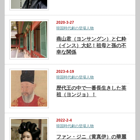
2020-3-27
韓国時代劇の登場人物
燕山君（ヨンサングン）と仁粋
（インス）大妃！祖母と孫の不
幸な関係
2023-4-19
韓国時代劇の登場人物
歴代王の中で一番長生きした英
祖（ヨンジョ）！
2022-2-4
韓国時代劇の登場人物
ファン・ジニ（黄真伊）の華麗