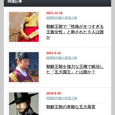
関連記事
2021-12-10
韓国時代劇の登場人物
朝鮮王朝で「性格がきつすぎる
王族女性」と称された５人は誰
か
2021-5-14
韓国時代劇の登場人物
朝鮮王朝を強力な王権で統治し
た「五大国王」とは誰か？
2019-9-30
韓国時代劇の登場人物
朝鮮王朝の有能な五大高官