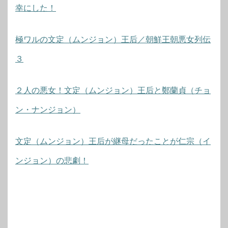
幸にした！
極ワルの文定（ムンジョン）王后／朝鮮王朝悪女列伝
３
２人の悪女！文定（ムンジョン）王后と鄭蘭貞（チョ
ン・ナンジョン）
文定（ムンジョン）王后が継母だったことが仁宗（イ
ンジョン）の悲劇！