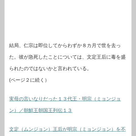
結局、仁宗は即位してからわずか８カ月で世を去っ
た。彼が急死したことについては、文定王后に毒を盛
られたのではないかと言われている。
(ページ２に続く）
実母の言いなりだった１３代王・明宗（ミョンジョ
ン）／朝鮮王朝国王列伝１３
文定（ムンジョン）王后が明宗（ミョンジョン）を不