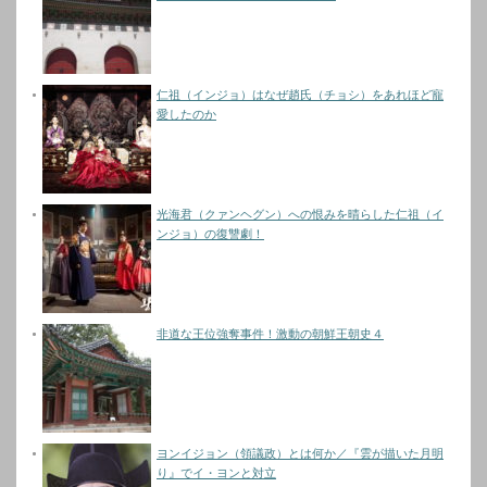
仁祖（インジョ）はなぜ趙氏（チョシ）をあれほど寵
愛したのか
光海君（クァンヘグン）への恨みを晴らした仁祖（イ
ンジョ）の復讐劇！
非道な王位強奪事件！激動の朝鮮王朝史４
ヨンイジョン（領議政）とは何か／『雲が描いた月明
り』でイ・ヨンと対立