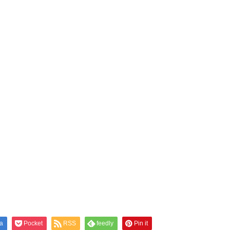
a
Pocket
RSS
feedly
Pin it