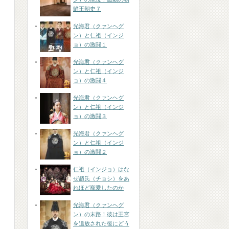
鮮王朝史７
光海君（クァンヘグ
ン）と仁祖（インジ
ョ）の激闘１
光海君（クァンヘグ
ン）と仁祖（インジ
ョ）の激闘４
光海君（クァンヘグ
ン）と仁祖（インジ
ョ）の激闘３
光海君（クァンヘグ
ン）と仁祖（インジ
ョ）の激闘２
仁祖（インジョ）はな
ぜ趙氏（チョシ）をあ
れほど寵愛したのか
光海君（クァンヘグ
ン）の末路！彼は王宮
を追放された後にどう