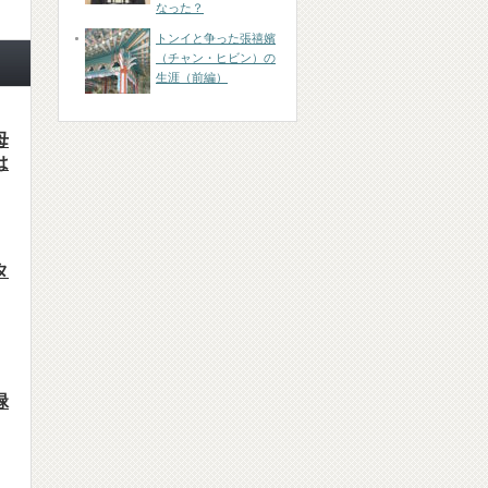
なった？
トンイと争った張禧嬪
（チャン・ヒビン）の
生涯（前編）
母
は
タ
緑