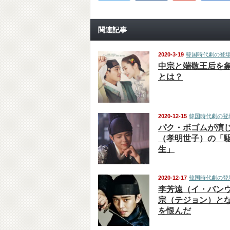
関連記事
2020-3-19
韓国時代劇の登
中宗と端敬王后を
とは？
2020-12-15
韓国時代劇の登
パク・ボゴムが演
（孝明世子）の「
生」
2020-12-17
韓国時代劇の登
李芳遠（イ・バン
宗（テジョン）と
を恨んだ