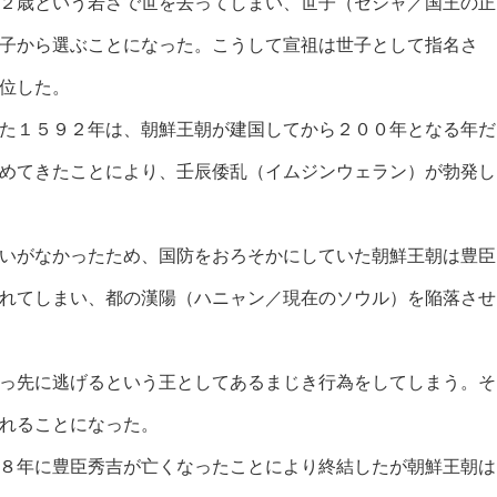
２歳という若さで世を去ってしまい、世子（セジャ／国王の正
子から選ぶことになった。こうして宣祖は世子として指名さ
位した。
た１５９２年は、朝鮮王朝が建国してから２００年となる年だ
めてきたことにより、壬辰倭乱（イムジンウェラン）が勃発し
いがなかったため、国防をおろそかにしていた朝鮮王朝は豊臣
れてしまい、都の漢陽（ハニャン／現在のソウル）を陥落させ
っ先に逃げるという王としてあるまじき行為をしてしまう。そ
れることになった。
８年に豊臣秀吉が亡くなったことにより終結したが朝鮮王朝は