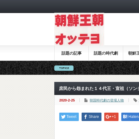
話題の記事
話題の時代劇
朝鮮
庶民から怨まれた１４代王・宣祖（ソン
2020-2-25
韓国時代劇の登場人物
Tweet
Share
+1
Haten