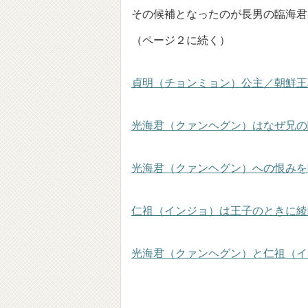
その候補となったのが長男の臨海君
（ページ２に続く）
貞明（チョンミョン）公主／朝鮮王
光海君（クァンヘグン）はなぜ兄の
光海君（クァンヘグン）への恨みを
仁祖（インジョ）は王子のときに綾
光海君（クァンヘグン）と仁祖（イ