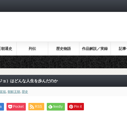
王朝通史
列伝
歴史物語
作品解説／実録
記事
ジョ）はどんな人生を歩んだのか
宣祖
,
朝鮮王朝
,
歴史
a
Pocket
RSS
feedly
Pin it