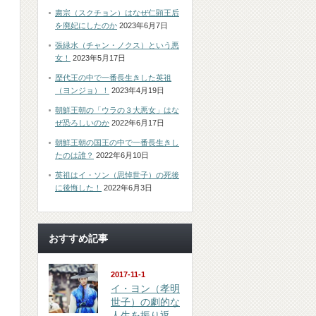
粛宗（スクチョン）はなぜ仁顕王后
を廃妃にしたのか
2023年6月7日
張緑水（チャン・ノクス）という悪
女！
2023年5月17日
歴代王の中で一番長生きした英祖
（ヨンジョ）！
2023年4月19日
朝鮮王朝の「ウラの３大悪女」はな
ぜ恐ろしいのか
2022年6月17日
朝鮮王朝の国王の中で一番長生きし
たのは誰？
2022年6月10日
英祖はイ・ソン（思悼世子）の死後
に後悔した！
2022年6月3日
おすすめ記事
2017-11-1
イ・ヨン（孝明
世子）の劇的な
人生を振り返