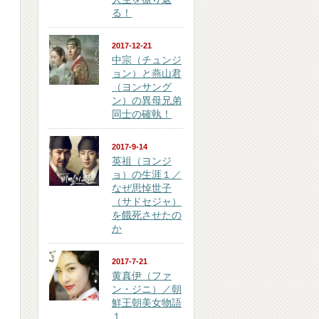
る！
2017-12-21
中宗（チュンジ
ョン）と燕山君
（ヨンサング
ン）の異母兄弟
同士の確執！
2017-9-14
英祖（ヨンジ
ョ）の生涯１／
なぜ思悼世子
（サドセジャ）
を餓死させたの
か
2017-7-21
黄真伊（ファ
ン・ジニ）／朝
鮮王朝美女物語
１