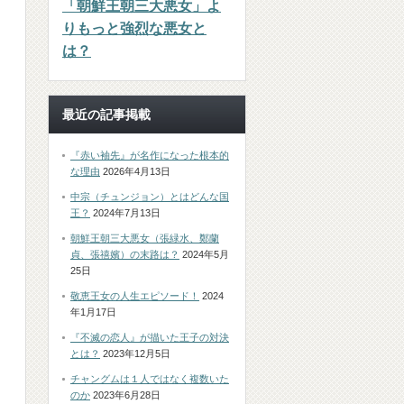
「朝鮮王朝三大悪女」よ
りもっと強烈な悪女と
は？
最近の記事掲載
『赤い袖先』が名作になった根本的
な理由
2026年4月13日
中宗（チュンジョン）とはどんな国
王？
2024年7月13日
朝鮮王朝三大悪女（張緑水、鄭蘭
貞、張禧嬪）の末路は？
2024年5月
25日
敬恵王女の人生エピソード！
2024
年1月17日
『不滅の恋人』が描いた王子の対決
とは？
2023年12月5日
チャングムは１人ではなく複数いた
のか
2023年6月28日