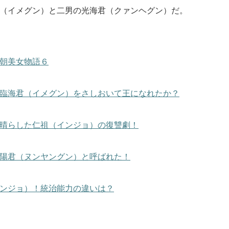
（イメグン）と二男の光海君（クァンヘグン）だ。
朝美女物語６
臨海君（イメグン）をさしおいて王になれたか？
晴らした仁祖（インジョ）の復讐劇！
陽君（ヌンヤングン）と呼ばれた！
ンジョ）！統治能力の違いは？