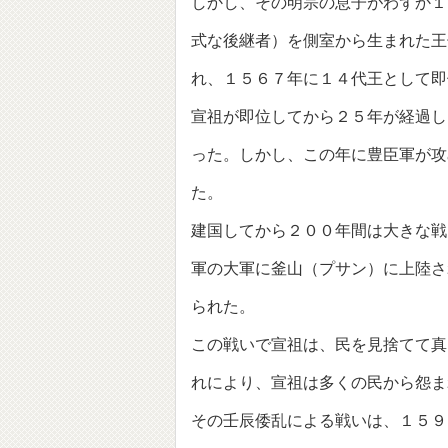
しかし、その明宗の息子がわずか１
式な後継者）を側室から生まれた王
れ、１５６７年に１４代王として即
宣祖が即位してから２５年が経過し
った。しかし、この年に豊臣軍が攻
た。
建国してから２００年間は大きな戦
軍の大軍に釜山（プサン）に上陸さ
られた。
この戦いで宣祖は、民を見捨てて真
れにより、宣祖は多くの民から怨ま
その壬辰倭乱による戦いは、１５９