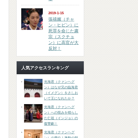
2019-1-15
張禧嬪（チャ
ン・ヒビン）に
死罪を命じた粛
宗（スクチョ
ン）に高官が大
反対！
人気アクセスランキング
光海君（クァンヘグ
ン）はなぜ兄の臨海君
（イメグン）をさしお
いて王になれたか？
光海君（クァンヘグ
ン）への恨みを晴らし
た仁祖（インジョ）の
復讐劇！
光海君（クァンヘグ
ン）の廃位！激動の朝