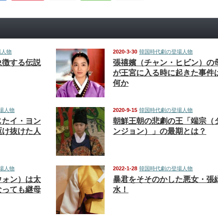
場人物
2020-3-30
韓国時代劇の登場人物
象徴する伝説
張禧嬪（チャン・ヒビン）の
が王宮に入る時に起きた事件
何か
場人物
2020-9-15
韓国時代劇の登場人物
じたイ・ヨン
朝鮮王朝の悲劇の王「端宗（
駆け抜けた人
ンジョン）」の最期とは？
場人物
2022-1-28
韓国時代劇の登場人物
ウォン）は太
暴君をそそのかした悪女・張
なっても継母
水！