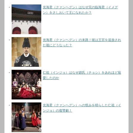
光海君（クァンヘグン）はなぜ兄の臨海君（イメグ
ン）をさしおいて王になれたか？
光海君（クァンヘグン）の末路！彼は王宮を追放され
た後にどうなった？
仁祖（インジョ）はなぜ趙氏（チョシ）をあれほど寵
愛したのか
光海君（クァンヘグン）への恨みを晴らした仁祖（イ
ンジョ）の復讐劇！