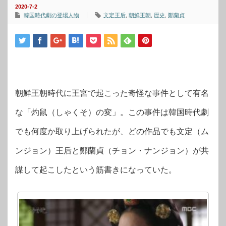
2020-7-2
韓国時代劇の登場人物
文定王后
,
朝鮮王朝
,
歴史
,
鄭蘭貞
朝鮮王朝時代に王宮で起こった奇怪な事件として有名
な「灼鼠（しゃくそ）の変」。この事件は韓国時代劇
でも何度か取り上げられたが、どの作品でも文定（ム
ンジョン）王后と鄭蘭貞（チョン・ナンジョン）が共
謀して起こしたという筋書きになっていた。