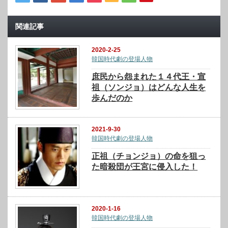
関連記事
2020-2-25
韓国時代劇の登場人物
庶民から怨まれた１４代王・宣
祖（ソンジョ）はどんな人生を
歩んだのか
2021-9-30
韓国時代劇の登場人物
正祖（チョンジョ）の命を狙っ
た暗殺団が王宮に侵入した！
2020-1-16
韓国時代劇の登場人物