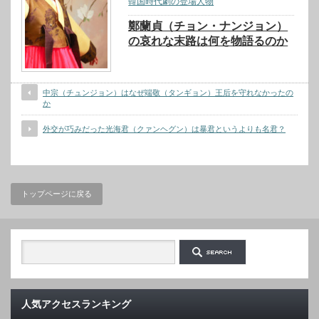
韓国時代劇の登場人物
鄭蘭貞（チョン・ナンジョン）
の哀れな末路は何を物語るのか
中宗（チュンジョン）はなぜ端敬（タンギョン）王后を守れなかったの
か
外交が巧みだった光海君（クァンヘグン）は暴君というよりも名君？
トップページに戻る
人気アクセスランキング