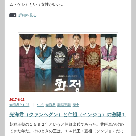
ム・ゲシ）という女性がいた…
詳細を見る
2017-6-13
光海君と仁祖
仁祖
,
光海君
,
朝鮮王朝
,
歴史
光海君（クァンヘグン）と仁祖（インジョ）の激闘１
朝鮮王朝の１５９２年というと朝鮮出兵であった。豊臣軍が攻め
てきた年だ。そのときの王は、１４代王・宣祖（ソンジョ）だっ