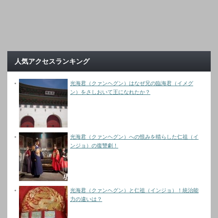
人気アクセスランキング
光海君（クァンヘグン）はなぜ兄の臨海君（イメグ
ン）をさしおいて王になれたか？
光海君（クァンヘグン）への恨みを晴らした仁祖（イ
ンジョ）の復讐劇！
光海君（クァンヘグン）と仁祖（インジョ）！統治能
力の違いは？