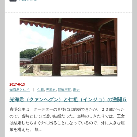
2017-6-13
光海君と仁祖
仁祖
,
光海君
,
朝鮮王朝
,
歴史
光海君（クァンヘグン）と仁祖（インジョ）の激闘５
貞明公主は、クーデターの直後には結婚できたが、２０歳だった
ので、当時としては遅い結婚だった。当時のしきたりでは、王女
は結婚したらすぐ外に出ることになっているので、外に大きな屋
敷を構えた。 無…