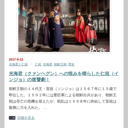
2017-9-22
光海君と仁祖
仁祖
,
光海君
,
朝鮮王朝
,
歴史
光海君（クァンヘグン）への恨みを晴らした仁祖（イ
ンジョ）の復讐劇！
朝鮮王朝の１４代王・宣祖（ソンジョ）は１５６７年に１５歳で
即位した。１５９２年には豊臣軍による朝鮮出兵があり、朝鮮王
朝は存亡の危機を迎えたが、戦乱は１５９８年に終結して宣祖は
復興に力を入れた。 …
詳細を見る