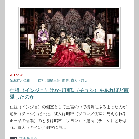
2017-9-8
光海君と仁祖
仁祖
,
朝鮮王朝
,
歴史
,
貴人・趙氏
仁祖（インジョ）はなぜ趙氏（チョシ）をあれほど寵
愛したのか
仁祖（インジョ）の側室として王宮の中で横暴にふるまったのが
趙氏（チョシ）だった。彼女は昭容（ソヨン／側室に与えられる
正三品の品階）のときは昭容（ソヨン）・趙氏（チョシ）と呼ば
れ、貴人（キイン／側室に与…
詳細を見る