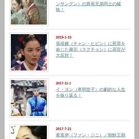
ンサングン）の異母兄弟同士の確
執！
2019-1-15
張禧嬪（チャン・ヒビン）に死罪を
命じた粛宗（スクチョン）に高官が
大反対！
2017-11-1
イ・ヨン（孝明世子）の劇的な人生
を振り返る！
2017-7-21
黄真伊（ファン・ジニ）／朝鮮王朝