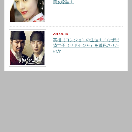
美女物語１
2017-9-14
英祖（ヨンジョ）の生涯１／なぜ思
悼世子（サドセジャ）を餓死させた
のか