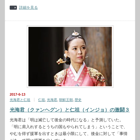
詳細を見る
2017-6-13
光海君と仁祖
仁祖
,
光海君
,
朝鮮王朝
,
歴史
光海君（クァンヘグン）と仁祖（インジョ）の激闘３
光海君は「明は滅亡して後金の時代になる」と予測していた。
「明に肩入れするとうちの国もやられてしまう」ということで、
やむを得ず援軍を出すときは最小限にして、後金に対して「事情