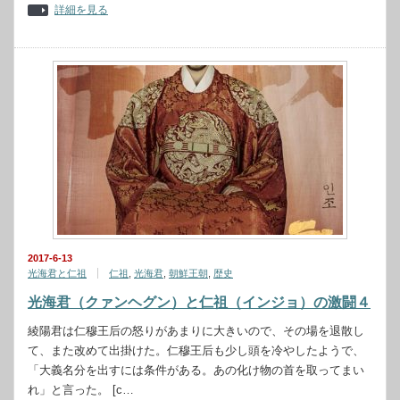
詳細を見る
2017-6-13
光海君と仁祖
仁祖
,
光海君
,
朝鮮王朝
,
歴史
光海君（クァンヘグン）と仁祖（インジョ）の激闘４
綾陽君は仁穆王后の怒りがあまりに大きいので、その場を退散し
て、また改めて出掛けた。仁穆王后も少し頭を冷やしたようで、
「大義名分を出すには条件がある。あの化け物の首を取ってまい
れ」と言った。 [c…