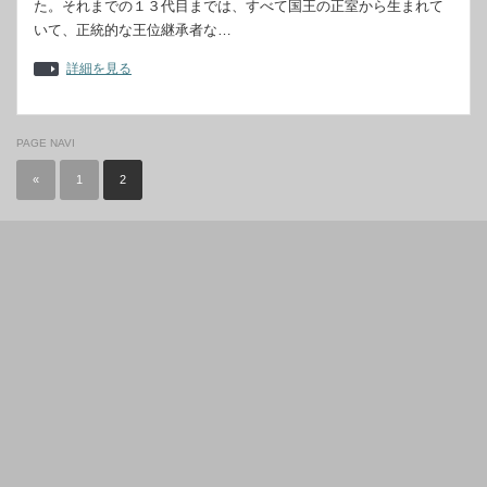
た。それまでの１３代目までは、すべて国王の正室から生まれて
いて、正統的な王位継承者な…
詳細を見る
PAGE NAVI
«
1
2