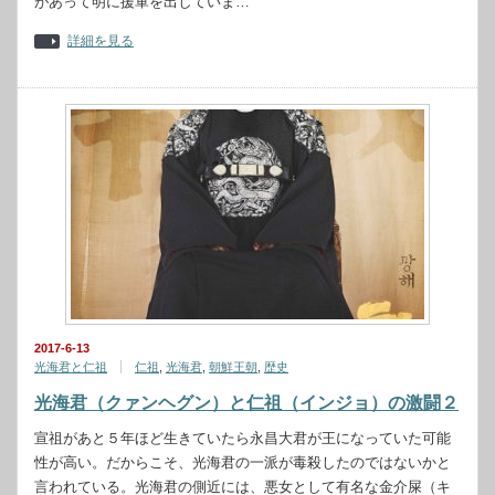
があって明に援軍を出していま…
詳細を見る
2017-6-13
光海君と仁祖
仁祖
,
光海君
,
朝鮮王朝
,
歴史
光海君（クァンヘグン）と仁祖（インジョ）の激闘２
宣祖があと５年ほど生きていたら永昌大君が王になっていた可能
性が高い。だからこそ、光海君の一派が毒殺したのではないかと
言われている。光海君の側近には、悪女として有名な金介屎（キ