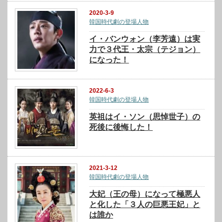
2020-3-9
韓国時代劇の登場人物
イ・バンウォン（李芳遠）は実
力で３代王・太宗（テジョン）
になった！
2022-6-3
韓国時代劇の登場人物
英祖はイ・ソン（思悼世子）の
死後に後悔した！
2021-3-12
韓国時代劇の登場人物
大妃（王の母）になって極悪人
と化した「３人の巨悪王妃」と
は誰か