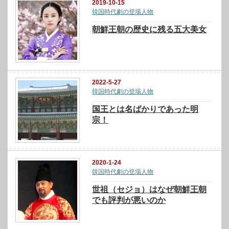
2019-10-15
韓国時代劇の登場人物
朝鮮王朝の歴史に残る五大美女
2022-5-27
韓国時代劇の登場人物
国王とは名ばかりであった明
宗！
2020-1-24
韓国時代劇の登場人物
世祖（セジョ）はなぜ朝鮮王朝
でも評判が悪いのか