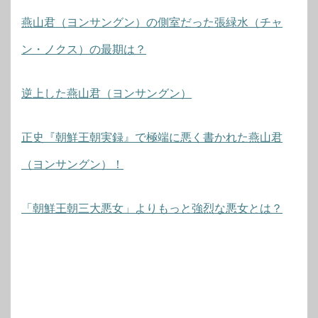
燕山君（ヨンサングン）の側室だった張緑水（チャ
ン・ノクス）の最期は？
逆上した燕山君（ヨンサングン）
正史『朝鮮王朝実録』で極端に悪く書かれた燕山君
（ヨンサングン）！
「朝鮮王朝三大悪女」よりもっと強烈な悪女とは？