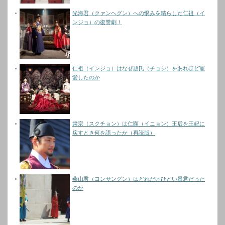
光海君（クァンヘグン）への恨みを晴らした仁祖（イ
ンジョ）の復讐劇！
仁祖（インジョ）はなぜ趙氏（チョシ）をあれほど寵
愛したのか
粛宗（スクチョン）は仁顕（イニョン）王后を王妃に
戻すとき何を語ったか（再読版）
燕山君（ヨンサングン）はどれだけひどい暴君だった
のか