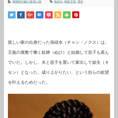
韓国時代劇の登場人物
張緑水
,
朝鮮王朝
,
歴史
貧しい家の出身だった張緑水（チャン・ノクス）は、
王族の屋敷で働く奴婢（ぬひ）と結婚して息子も産ん
でいた。しかし、夫と息子を置いて家出して妓生（キ
セン）となった。成り上がりたい、という自らの欲望
を叶えるためだった。